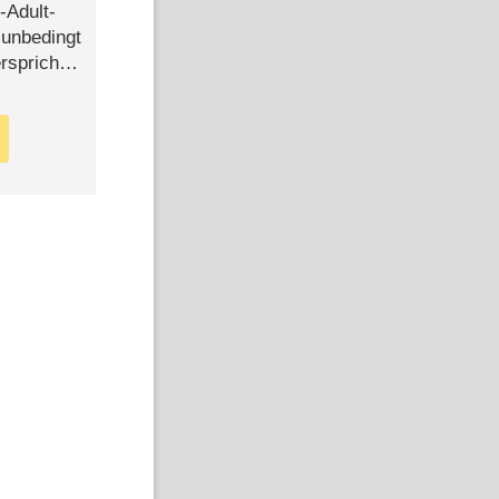
-Adult-
t unbedingt
rspricht –