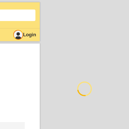
Login