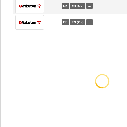
DE
EN (OV)
…
DE
EN (OV)
…