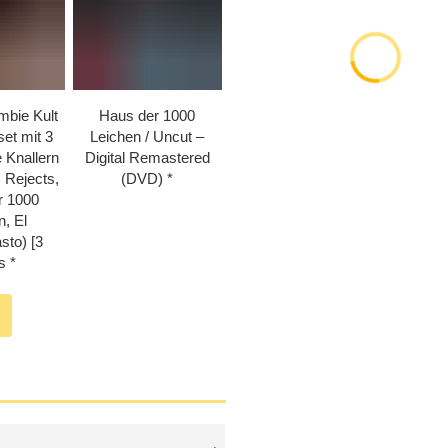
mbie Kult
Haus der 1000
et mit 3
Leichen /​ Uncut –
 Knallern
Digital Remastered
s Rejects,
(DVD)
r 1000
n, El
sto) [3
s