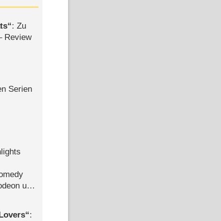
ts
: Zu
– Review
en Serien
lights
Comedy
lodeon und
Lovers
: