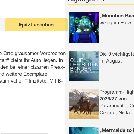
München Bea
wenig im Flow 
jetzt ansehen
ie Orte grausamer Verbrechen
Die 9 wichtigst
“ bleibt ihr Auto liegen. In
im August
den bei einer bizarren Freak-
rnd weitere Exemplare
aum voller Filmzitate. Mit B-
Programm-High
2026/​27 von
Paramount+, 
Central, Nicke
WELT
Mermaids to 