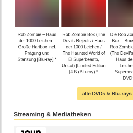
Rob Zombie – Haus
Rob Zombie Box (The
Die Rob Zo
der 1000 Leichen –
Devils Rejects /​ Haus
Box – Boxs
Große Hartbox incl.
der 1000 Leichen /​
Rob Zombie
Prägung und
The Haunted World of
(The Devil’
Stanzung [Blu-ray]
El Superbeasto,
Haus de
Uncut) [Limited Edition
Leiche
[4 B (Blu-ray)
Superbea
DVD
alle DVDs & Blu-rays
Streaming & Mediatheken