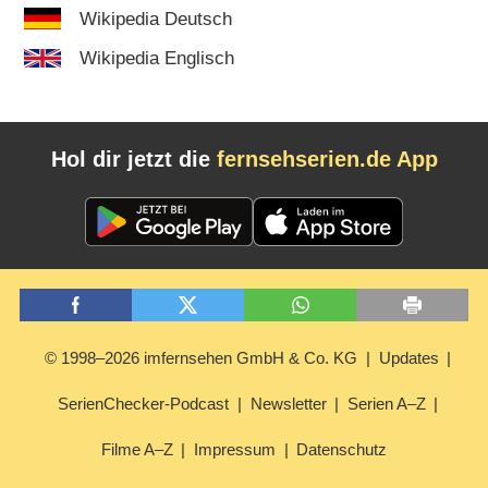
Wikipedia Deutsch
Wikipedia Englisch
Hol dir jetzt die
fernsehserien.de App
© 1998–2026 imfernsehen GmbH & Co. KG
Updates
SerienChecker-Podcast
Newsletter
Serien A–Z
Filme A–Z
Impressum
Datenschutz