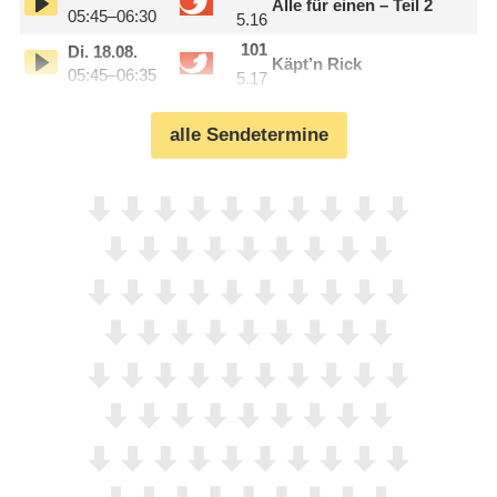
Alle für einen – Teil 2
05:45–06:30
5.16
101
Di.
18.08.
Käpt’n Rick
05:45–06:35
5.17
alle Sendetermine