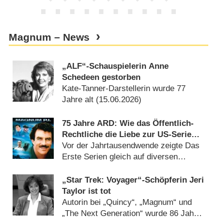
Magnum – News
„ALF“-Schauspielerin Anne
Schedeen gestorben
Kate-Tanner-Darstellerin wurde 77
Jahre alt (
15.06.2026
)
75 Jahre ARD: Wie das Öffentlich-
Rechtliche die Liebe zur US-Serie
pflanzte
Vor der Jahrtausendwende zeigte Das
Erste Serien gleich auf diversen
Plätzen (
03.05.2025
)
„Star Trek: Voyager“-Schöpferin Jeri
Taylor ist tot
Autorin bei „Quincy“, „Magnum“ und
„The Next Generation“ wurde 86 Jahre