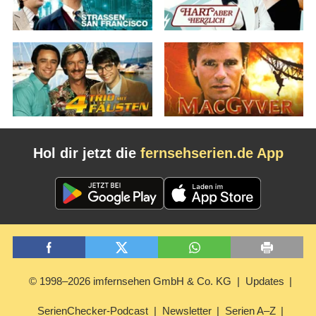
Hol dir jetzt die
fernsehserien.de App
© 1998–2026 imfernsehen GmbH & Co. KG
Updates
SerienChecker-Podcast
Newsletter
Serien A–Z