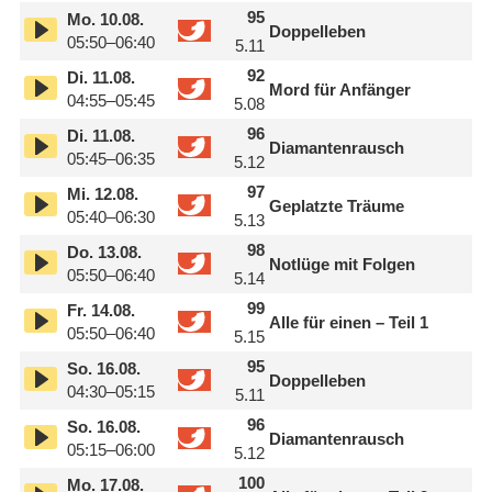
95
Mo.
10.08.
Doppelleben
05:50–06:40
5.11
92
Di.
11.08.
Mord für Anfänger
04:55–05:45
5.08
96
Di.
11.08.
Diamantenrausch
05:45–06:35
5.12
97
Mi.
12.08.
Geplatzte Träume
05:40–06:30
5.13
98
Do.
13.08.
Notlüge mit Folgen
05:50–06:40
5.14
99
Fr.
14.08.
Alle für einen – Teil 1
05:50–06:40
5.15
95
So.
16.08.
Doppelleben
04:30–05:15
5.11
96
So.
16.08.
Diamantenrausch
05:15–06:00
5.12
100
Mo.
17.08.