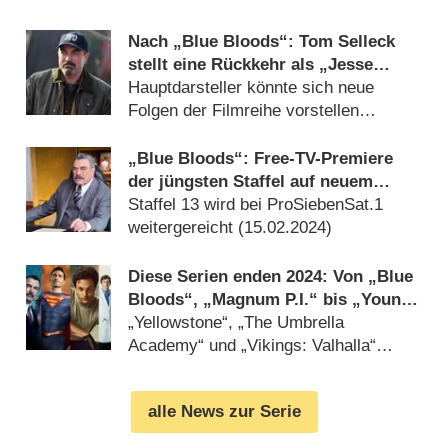
alt (
27.10.2024
)
Nach „Blue Bloods“: Tom Selleck
stellt eine Rückkehr als „Jesse
Stone“ in Aussicht
Hauptdarsteller könnte sich neue
Folgen der Filmreihe vorstellen
(
08.10.2024
)
„Blue Bloods“: Free-TV-Premiere
der jüngsten Staffel auf neuem
Sender
Staffel 13 wird bei ProSiebenSat.1
weitergereicht (
15.02.2024
)
Diese Serien enden 2024: Von „Blue
Bloods“, „Magnum P.I.“ bis „Young
Sheldon“
„Yellowstone“, „The Umbrella
Academy“ und „Vikings: Valhalla“
ebenso betroffen (
22.01.2024
)
alle News zur Serie