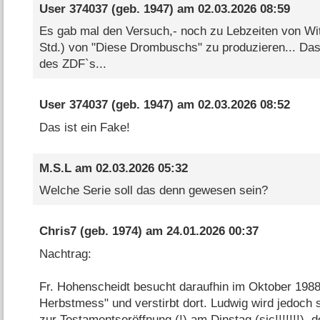
User 374037
(geb. 1947) am
02.03.2026 08:59
Es gab mal den Versuch,- noch zu Lebzeiten von Witt
Std.) von "Diese Drombuschs" zu produzieren... Das
des ZDF`s...
User 374037
(geb. 1947) am
02.03.2026 08:52
Das ist ein Fake!
M.S.L
am
02.03.2026 05:32
Welche Serie soll das denn gewesen sein?
Chris7
(geb. 1974) am
24.01.2026 00:37
Nachtrag:
Fr. Hohenscheidt besucht daraufhin im Oktober 1988 
Herbstmess" und verstirbt dort. Ludwig wird jedoch 
zur Testamentseröffnung (!) am Dinstag (sic!!!!!!!), de