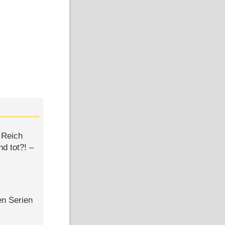
 Reich
d tot?! –
en Serien