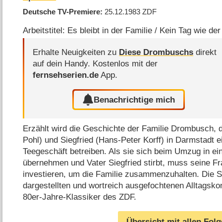
Deutsche TV-Premiere
25.12.1983
ZDF
Arbeitstitel: Es bleibt in der Familie / Kein Tag wie de
Erhalte Neuigkeiten zu
Diese Drombuschs
direkt
auf dein Handy.
Kostenlos mit der
fernsehserien.de
App.
Benachrichtige mich
Erzählt wird die Geschichte der Familie Drombusch, 
Pohl) und Siegfried (Hans-Peter Korff) in Darmstadt ei
Teegeschäft betreiben. Als sie sich beim Umzug in ei
übernehmen und Vater Siegfried stirbt, muss seine Fr
investieren, um die Familie zusammenzuhalten. Die Ser
dargestellten und wortreich ausgefochtenen Alltagsk
80er-Jahre-Klassiker des ZDF.
Übersicht mit allen Fol