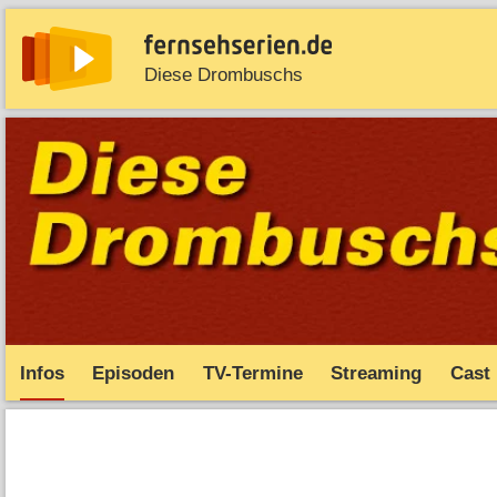
Diese Drombuschs
News
Entdecken
Streaming
TV-Starts
Serie
Infos
Episoden
TV-Termine
Streaming
Cast