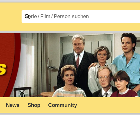
n A–Z
Filme A–Z
News
Shop
Community