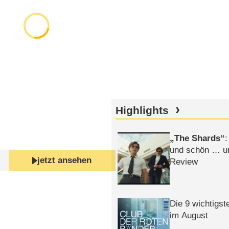
Highlights
The Shards
:
und schön … un
jetzt ansehen
Review
Die 9 wichtigst
im August