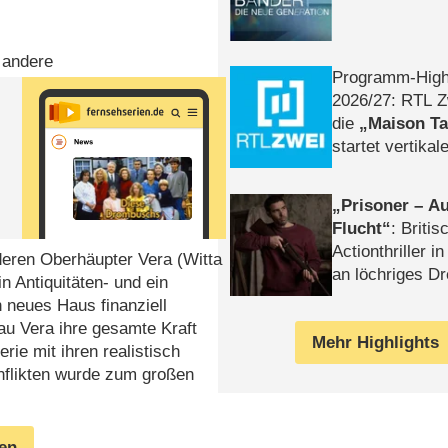
r andere
Programm-High
2026/​27: RTL Z
die
Maison T
startet vertika
– Tag & Nacht
Prisoner – Au
Flucht
: Britis
Actionthriller i
deren Oberhäupter Vera (Witta
an löchriges D
n Antiquitäten- und ein
gekettet – Rev
n neues Haus finanziell
au Vera ihre gesamte Kraft
Mehr Highlights
ie mit ihren realistisch
onflikten wurde zum großen
gen