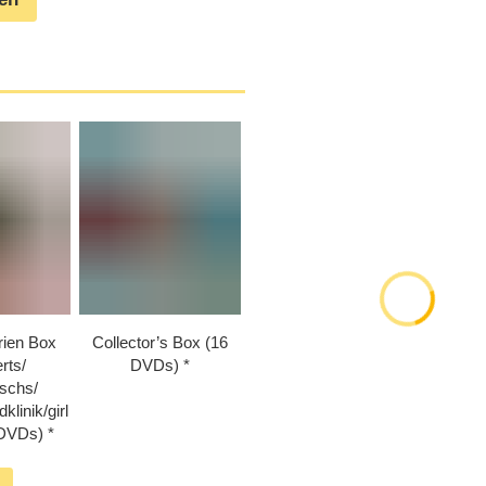
erien Box
Collector’s Box (16
ts/​​
DVDs)
chs/​​
inik/​​girl
 DVDs)