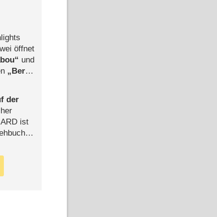
lights
wei öffnet
abou
und
len
Berlin
-Ableger
f der
cher
n ARD ist
rehbuch
iew