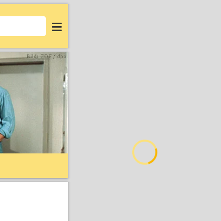
Login