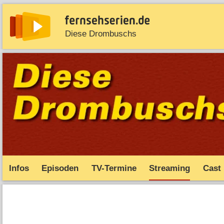
Diese Drombuschs
News
Entdecken
Streaming
TV-Starts
Serie
Infos
Episoden
TV-Termine
Streaming
Cast