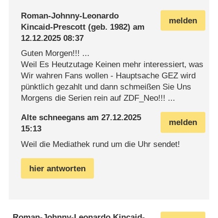
Roman-Johnny-Leonardo
melden
Kincaid-Prescott
(geb. 1982) am
12.12.2025 08:37
Guten Morgen!!! ...
Weil Es Heutzutage Keinen mehr interessiert‚ was
Wir wahren Fans wollen - Hauptsache GEZ wird
pünktlich gezahlt und dann schmeißen Sie Uns
Morgens die Serien rein auf ZDF_Neo!!! ...
Alte schneegans
am
27.12.2025
melden
15:13
Weil die Mediathek rund um die Uhr sendet!
hier antworten
Roman-Johnny-Leonardo Kincaid-