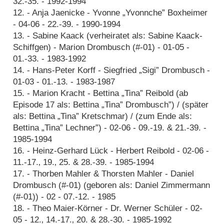
32.-35. - 1992-1994
12. - Anja Jaenicke - Yvonne „Yvonnche” Boxheimer
- 04-06 - 22.-39. - 1990-1994
13. - Sabine Kaack (verheiratet als: Sabine Kaack-
Schiffgen) - Marion Drombusch (#-01) - 01-05 -
01.-33. - 1983-1992
14. - Hans-Peter Korff - Siegfried „Sigi” Drombusch -
01-03 - 01.-13. - 1983-1987
15. - Marion Kracht - Bettina „Tina” Reibold (ab
Episode 17 als: Bettina „Tina” Drombusch”) / (später
als: Bettina „Tina” Kretschmar) / (zum Ende als:
Bettina „Tina” Lechner”) - 02-06 - 09.-19. & 21.-39. -
1985-1994
16. - Heinz-Gerhard Lück - Herbert Reibold - 02-06 -
11.-17.‚ 19.‚ 25. & 28.-39. - 1985-1994
17. - Thorben Mahler & Thorsten Mahler - Daniel
Drombusch (#-01) (geboren als: Daniel Zimmermann
(#-01)) - 02 - 07.-12. - 1985
18. - Theo Maier-Körner - Dr. Werner Schüler - 02-
05 - 12.‚ 14.-17.‚ 20. & 28.-30. - 1985-1992