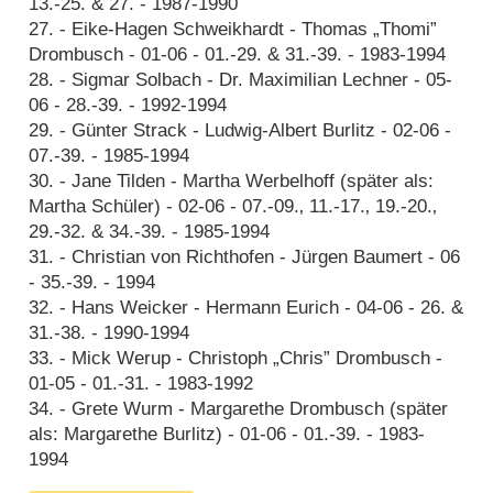
13.-25. & 27. - 1987-1990
27. - Eike-Hagen Schweikhardt - Thomas „Thomi”
Drombusch - 01-06 - 01.-29. & 31.-39. - 1983-1994
28. - Sigmar Solbach - Dr. Maximilian Lechner - 05-
06 - 28.-39. - 1992-1994
29. - Günter Strack - Ludwig-Albert Burlitz - 02-06 -
07.-39. - 1985-1994
30. - Jane Tilden - Martha Werbelhoff (später als:
Martha Schüler) - 02-06 - 07.-09.‚ 11.-17.‚ 19.-20.‚
29.-32. & 34.-39. - 1985-1994
31. - Christian von Richthofen - Jürgen Baumert - 06
- 35.-39. - 1994
32. - Hans Weicker - Hermann Eurich - 04-06 - 26. &
31.-38. - 1990-1994
33. - Mick Werup - Christoph „Chris” Drombusch -
01-05 - 01.-31. - 1983-1992
34. - Grete Wurm - Margarethe Drombusch (später
als: Margarethe Burlitz) - 01-06 - 01.-39. - 1983-
1994