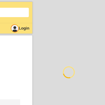
Login