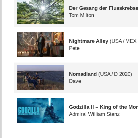
Der Gesang der Flusskrebs
Tom Milton
Nightmare Alley
(
USA
/
MEX
Pete
Nomadland
(
USA
/
D
2020)
Dave
Godzilla II – King of the Mo
Admiral William Stenz