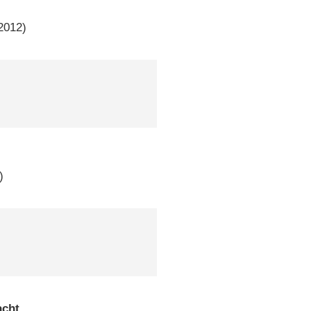
2012)
)
acht