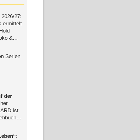
2026/​27:
ermittelt
 Hold
Joko &
Urlaub
en Serien
f der
cher
n ARD ist
rehbuch
iew
 Leben
: