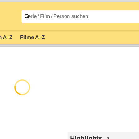
n A–Z
Filme A–Z
Highlights