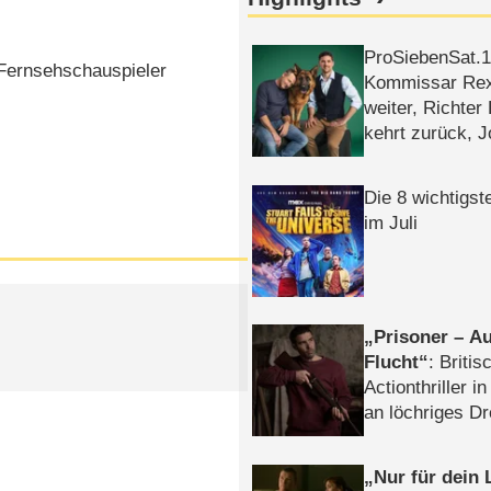
ProSiebenSat.1 
Fernsehschauspieler
Kommissar Rex 
weiter, Richter
kehrt zurück, 
Klaas machen 
Die 8 wichtigst
im Juli
Prisoner – Au
Flucht
: Britis
Actionthriller i
an löchriges D
gekettet – Rev
Nur für dein