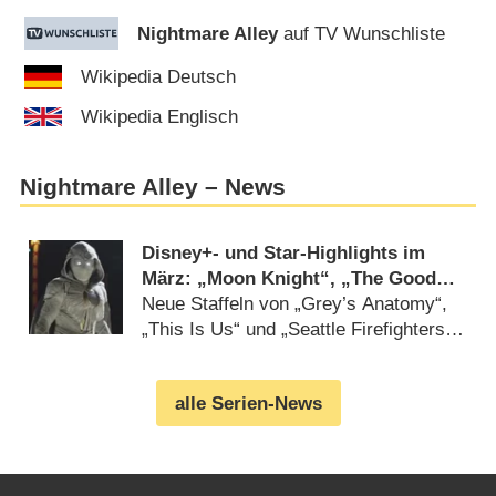
Nightmare Alley
auf TV Wunschliste
Wikipedia Deutsch
Wikipedia Englisch
Nightmare Alley – News
Disney+- und Star-Highlights im
März: „Moon Knight“, „The Good
Fight“, „West Side Story“
Neue Staffeln von „Grey’s Anatomy“,
„This Is Us“ und „Seattle Firefighters“
(
18.02.2022
)
alle Serien-News