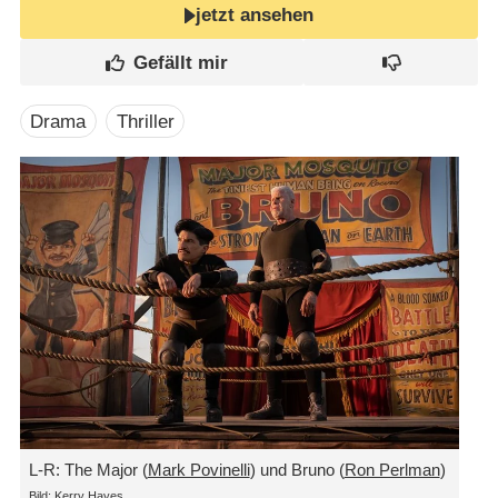
jetzt ansehen
Drama
Thriller
L-R: The Major (
Mark Povinelli
) und Bruno (
Ron Perlman
)
Bild: Kerry Hayes