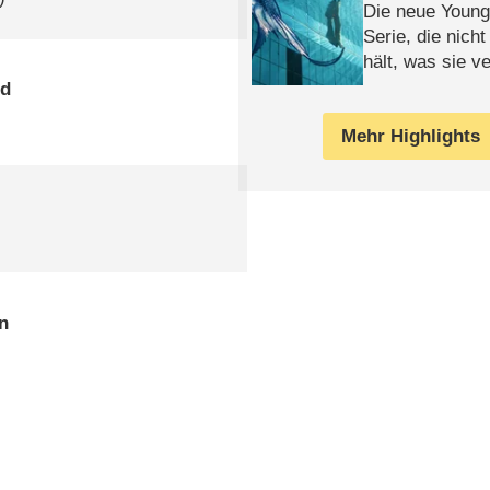
Die neue Young
Serie, die nich
hält, was sie ve
Review
gd
Mehr Highlights
in