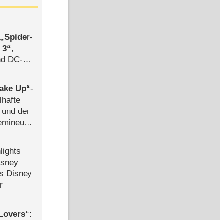
,
Spider-
 3
,
d DC-
ce
ake Up
-
lhafte
 und der
semineuen
hen
-
lights
isney
ls Disney
r
Lovers
: