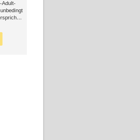
-Adult-
t unbedingt
rspricht –