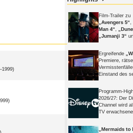
Film-Trailer zu
Avengers 5
Man 4
,
Dune
Jumanji 3
un
Horror
Clayfa
Ergreifende
W
Premiere, rätse
Vermisstenfälle
8–1999)
Einstand des 
Tatort: Münc
Duos
Programm-High
2026/​27: Der D
1999)
Channel wird a
TV erwachsene
Mermaids to 
)