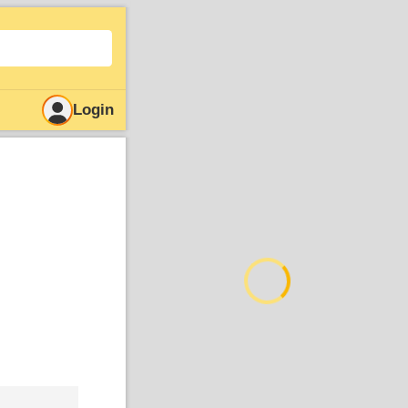
Login