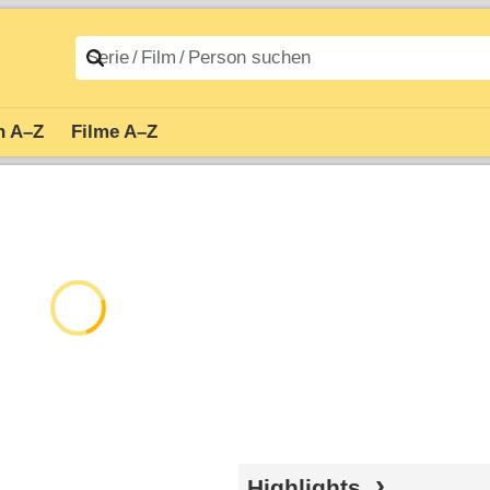
n A–Z
Filme A–Z
Highlights