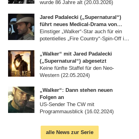
wurde 86 Jahre alt (
20.03.2026
)
Jared Padalecki („Supernatural“)
führt neues Medical-Drama von
„Walker“-Macher an
Einstiger „Walker“-Star auch für ein
potentielles „Fire Country“-Spin-Off im
Gespräch (
16.01.2025
)
„Walker“ mit Jared Padalecki
(„Supernatural“) abgesetzt
Keine fünfte Staffel für den Neo-
Western (
22.05.2024
)
„Walker“: Dann stehen neuen
Folgen an
US-Sender The CW mit
Programmausblick (
16.02.2024
)
alle News zur Serie