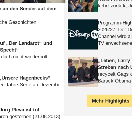
kehrt zurück, 
e an den Sender auf dem
Klaas machen 
iche Geschichten
Programm-High
2026/​27: Der D
Channel wird a
TV erwachsene
auf „Der Landarzt“ und
 Specht“
 doch nicht wiederholt
Leben, Larry
Streben nach 
recycelt Gags 
 „Unsere Hagenbecks“
Barack Obama 
90er-Jahre-Serie ab Dezember
Mehr Highlights
Jörg Pleva ist tot
hren gestorben (21.08.2013)