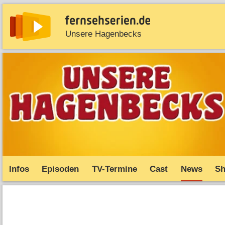
Unsere Hagenbecks
News
Entdecken
Streaming
TV-Starts
Serie
Infos
Episoden
TV-Termine
Cast
News
S