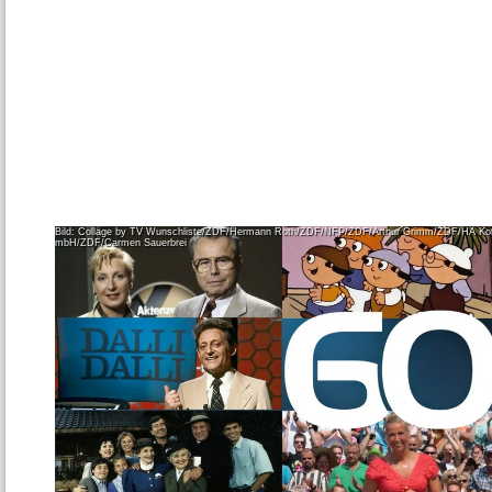
Bild: Collage by TV Wunschliste/ZDF/Hermann Roth/ZDF/NFP/ZDF/Arthur Grimm/ZDF/HA K
mbH/ZDF/Carmen Sauerbrei