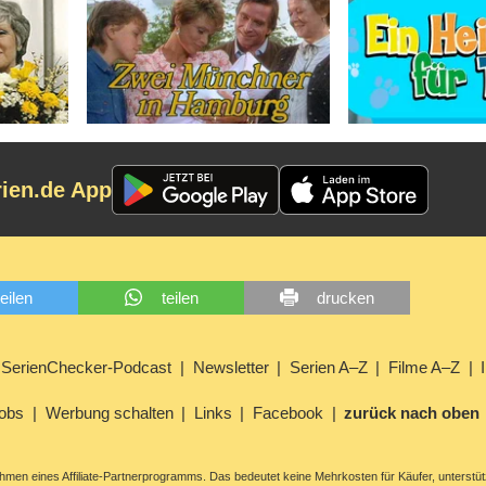
rien.de App
teilen
teilen
drucken
SerienChecker-Podcast
Newsletter
Serien A–Z
Filme A–Z
obs
Werbung schalten
Links
Facebook
zurück nach oben
men eines Affiliate-Partnerprogramms. Das bedeutet keine Mehrkosten für Käufer, unterstüt