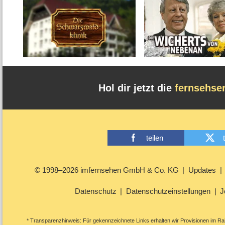
Hol dir jetzt die
fernsehse
teilen
© 1998–2026 imfernsehen GmbH & Co. KG
Updates
Datenschutz
Datenschutzeinstellungen
J
* Transparenzhinweis: Für gekennzeichnete Links erhalten wir Provisionen im Rah