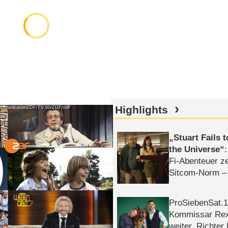
Highlights
ommunikationZDF/TV 60/ZDF/ndF
Stuart Fails 
the Universe
Fi-Abenteuer ze
Sitcom-Norm –
ProSiebenSat.1 
Kommissar Rex 
weiter, Richter