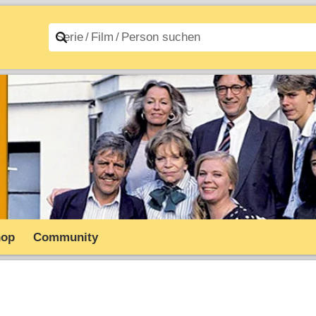
n A–Z
Filme A–Z
hop
Community