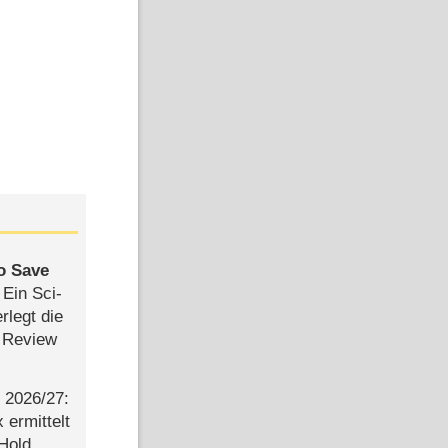
to Save
: Ein Sci-
rlegt die
 Review
2026/​27:
ermittelt
 Hold