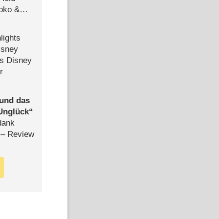
Joko &
Urlaub
lights
isney
ls Disney
r
 und das
Unglück
dank
– Review