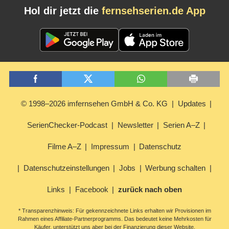
Hol dir jetzt die
fernsehserien.de App
© 1998–2026 imfernsehen GmbH & Co. KG
Updates
SerienChecker-Podcast
Newsletter
Serien A–Z
Filme A–Z
Impressum
Datenschutz
Datenschutzeinstellungen
Jobs
Werbung schalten
Links
Facebook
zurück nach oben
* Transparenzhinweis: Für gekennzeichnete Links erhalten wir Provisionen im
Rahmen eines Affiliate-Partnerprogramms. Das bedeutet keine Mehrkosten für
Käufer, unterstützt uns aber bei der Finanzierung dieser Website.