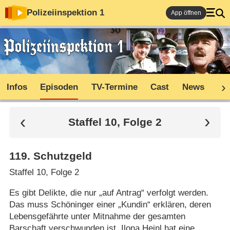
Polizeiinspektion 1
App öffnen
Infos
Episoden
TV-Termine
Cast
News
Sh
Staffel 10, Folge 2
119
.
Schutzgeld
Staffel 10, Folge 2
Es gibt Delikte, die nur „auf Antrag“ verfolgt werden.
Das muss Schöninger einer „Kundin“ erklären, deren
Lebensgefährte unter Mitnahme der gesamten
Barschaft verschwunden ist. Ilona Heinl hat eine