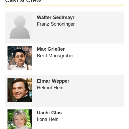
Cast & Crew
Walter Sedlmayr
Franz Schöninger
Max Grießer
Bertl Moosgruber
Elmar Wepper
Helmut Heinl
Uschi Glas
Ilona Heinl