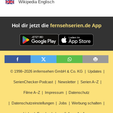
Wikipedia Englisch
Hol dir jetzt die
fernsehserien.de App
© 1998–2026 imfernsehen GmbH & Co. KG
Updates
SerienChecker-Podcast
Newsletter
Serien A–Z
Filme A–Z
Impressum
Datenschutz
Datenschutzeinstellungen
Jobs
Werbung schalten