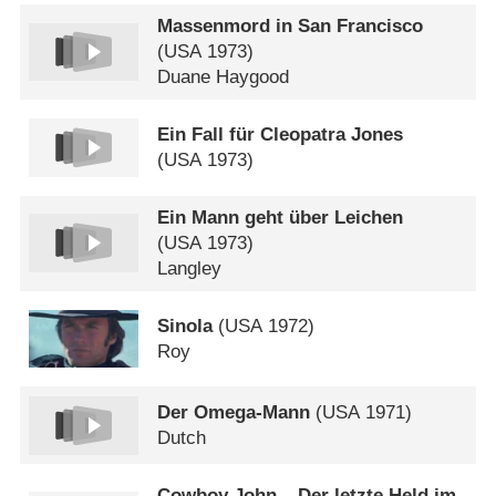
Massenmord in San Francisco
(
USA
1973)
Duane Haygood
Ein Fall für Cleopatra Jones
(
USA
1973)
Ein Mann geht über Leichen
(
USA
1973)
Langley
Sinola
(
USA
1972)
Roy
Der Omega-Mann
(
USA
1971)
Dutch
Cowboy John – Der letzte Held im