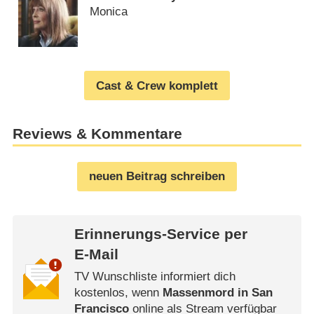
Monica
Cast & Crew komplett
Reviews & Kommentare
neuen Beitrag schreiben
Erinnerungs-Service per
E-Mail
TV Wunschliste informiert dich
kostenlos, wenn
Massenmord in San
Francisco
online als Stream verfügbar