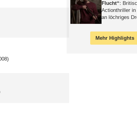
Flucht
: Britis
Actionthriller i
an löchriges D
gekettet – Rev
Mehr Highlights
008)
)