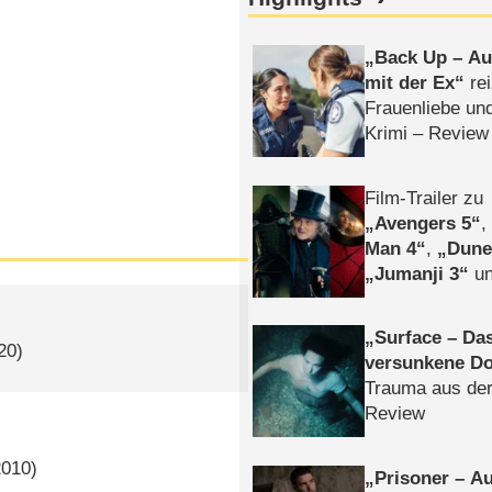
Back Up – Auf
mit der Ex
rei
Frauenliebe un
Krimi – Review
Film-Trailer zu
Avengers 5
Man 4
,
Dune
Jumanji 3
un
Horror
Clayfa
Surface – Da
20)
versunkene Do
Trauma aus der
Review
2010)
Prisoner – Au