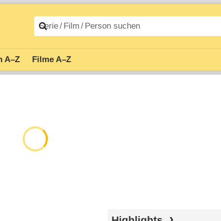
n A–Z
Filme A–Z
Highlights