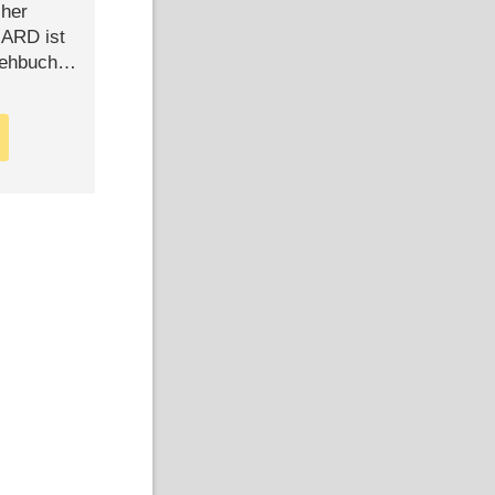
cher
n ARD ist
rehbuch
iew