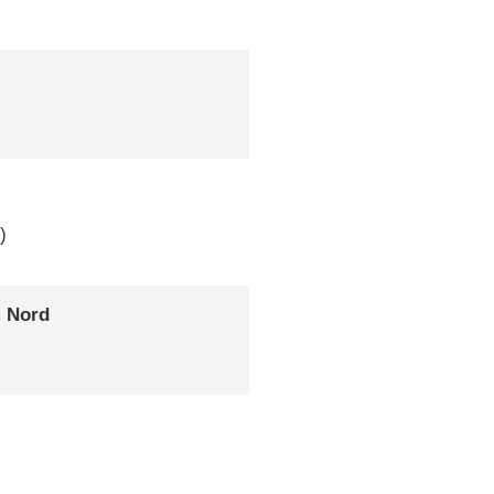
)
m Nord