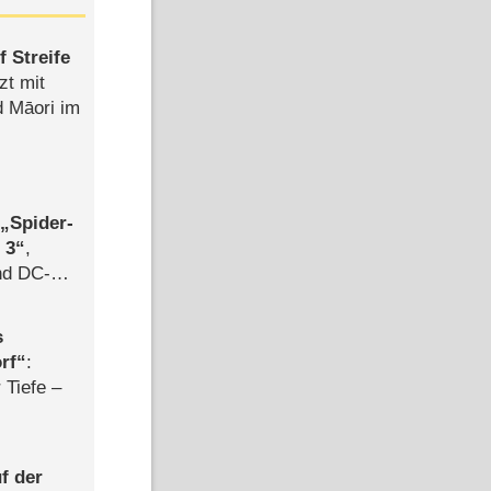
 Streife
zt mit
d Māori im
,
Spider-
 3
,
d DC-
ce
s
rf
:
 Tiefe –
f der