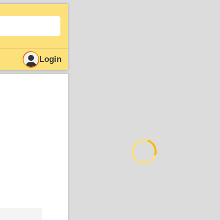
Login