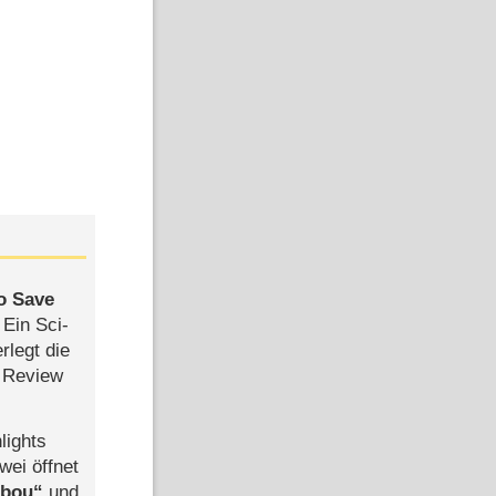
to Save
: Ein Sci-
rlegt die
 Review
lights
wei öffnet
abou
und