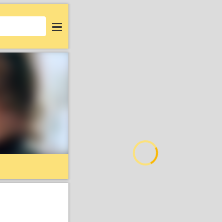
Login