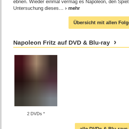
ebnen. Wieder einmal vermag es Napoleon, den Spie
Untersuchung dieses
Übersicht mit allen Fol
Napoleon Fritz auf DVD & Blu-ray
2 DVDs
alle DVDs & Blu-rays