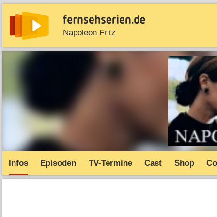
Napoleon Fritz
News
Entdecken
Streaming
TV-Starts
Serie
Infos
Episoden
TV-Termine
Cast
Shop
Co