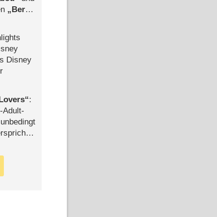
len
Berlin
-Ableger
lights
isney
ls Disney
r
Lovers
:
-Adult-
t unbedingt
rspricht –