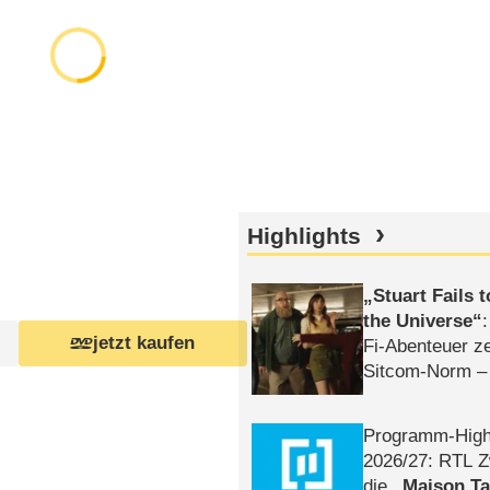
Highlights
Stuart Fails 
the Universe
jetzt kaufen
Fi-Abenteuer ze
Sitcom-Norm –
Programm-High
2026/​27: RTL Z
die
Maison T