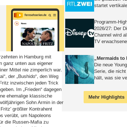
startet vertika
– Tag & Nacht
Programm-High
2026/​27: Der D
Channel wird a
TV erwachsene
ahrzehnten in Hamburg mit
Mermaids to 
on ganz unten aus eigener
Die neue Young
iner Mittel nie zimperlich war.
Serie, die nich
ai“, der „Bushido“, den Weg
hält, was sie ve
Fritz inzwischen jeden Trick
Review
umgeben. Im „Frieden“ dagegen
ine ehemalige klassische
Mehr Highlights
zwölfjährigen Sohn Armin in der
Fritz’ größter Kontrahent
os verübt, um Napoleons
ür die Russen-Mafia zu