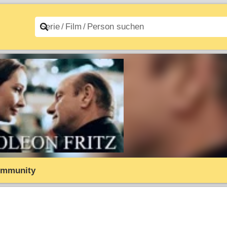
n A–Z
Filme A–Z
mmunity