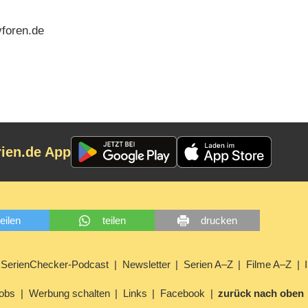
vforen.de
rien.de App
teilen
teilen
drucken
SerienChecker-Podcast
Newsletter
Serien A–Z
Filme A–Z
obs
Werbung schalten
Links
Facebook
zurück nach oben