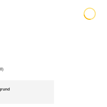
8)
grund