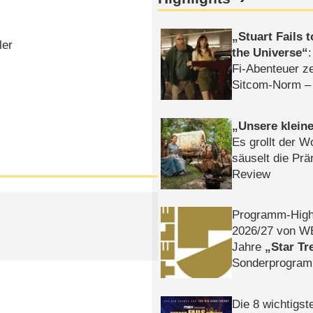
Stuart Fails 
ler
the Universe
Fi-Abenteuer ze
Sitcom-Norm –
Unsere klein
Es grollt der W
säuselt die Prä
Review
Programm-High
2026/​27 von W
Jahre
Star Tr
Sonderprogra
Die Helgolän
Die 8 wichtigst