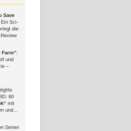
to Save
: Ein Sci-
rlegt die
 Review
e Farm
:
olf und
rie –
lights
BD: 60
ek
mit
mm und
der
en Serien