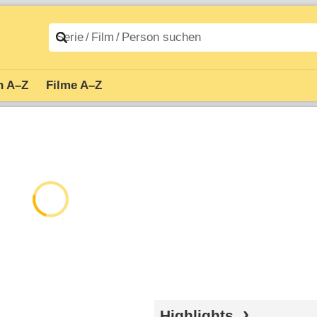
n A–Z
Filme A–Z
Highlights