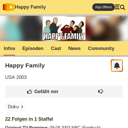
Happy Family
App öffnen
Bild: NBC
Infos
Episoden
Cast
News
Community
Happy Family
USA
2003
Doku
22
Folgen in
1
Staffel
Original-TV-Premiere
09.09.2003
NBC
(Englisch)