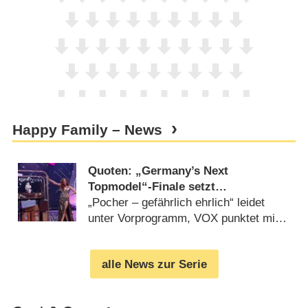
Happy Family – News
Quoten: „Germany’s Next
Topmodel“-Finale setzt
hervorragender Staffel die Krone auf
„Pocher – gefährlich ehrlich“ leidet
unter Vorprogramm, VOX punktet mit
James Bond (
22.05.2020
)
alle News zur Serie