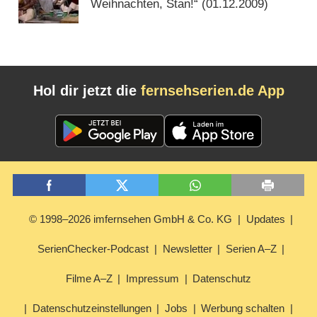
Weihnachten, Stan!“ (
01.12.2009
)
Hol dir jetzt die
fernsehserien.de App
© 1998–2026 imfernsehen GmbH & Co. KG
Updates
SerienChecker-Podcast
Newsletter
Serien A–Z
Filme A–Z
Impressum
Datenschutz
Datenschutzeinstellungen
Jobs
Werbung schalten