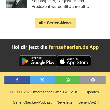
Schauspieler, Regisseur und
Produzent wurde 89 Jahre alt
(
16.09.2025
)
alle Serien-News
Hol dir jetzt die
fernsehserien.de App
© 1998–2026 imfernsehen GmbH & Co. KG
Updates
SerienChecker-Podcast
Newsletter
Serien A–Z