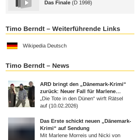
Das Finale
(
D
1998)
Timo Berndt – Weiterführende Links
Wikipedia Deutsch
Timo Berndt – News
ARD bringt den „Dänemark-Krimi“
zurück: Neuer Fall für Marlene
Morreis und Nicki von Tempelhoff
„Die Tote in den Dünen“ wirft Rätsel
auf (
10.02.2026
)
Das Erste schickt neuen „Dänemark-
Krimi“ auf Sendung
Mit Marlene Morreis und Nicki von