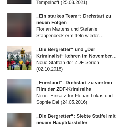
Tempelhoff (
25.08.2021
)
„Ein starkes Team“: Drehstart zu
neuen Folgen
Florian Martens und Stefanie
Stappenbeck ermitteln wieder
(
05.11.2018
)
„Die Bergretter“ und „Der
Kriminalist“ kehren im November
zurück
Neue Staffeln der ZDF-Serien
(
02.10.2018
)
„Friesland“: Drehstart zu viertem
Film der ZDF-Krimireihe
Neuer Einsatz für Florian Lukas und
Sophie Dal (
24.05.2016
)
„Die Bergretter“: Siebte Staffel mit
neuem Hauptdarsteller