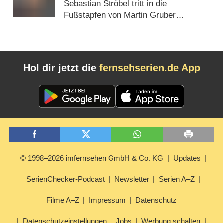
Sebastian Ströbel tritt in die
Fußstapfen von Martin Gruber
(
12.02.2015
)
Hol dir jetzt die
fernsehserien.de App
© 1998–2026 imfernsehen GmbH & Co. KG
Updates
SerienChecker-Podcast
Newsletter
Serien A–Z
Filme A–Z
Impressum
Datenschutz
Datenschutzeinstellungen
Jobs
Werbung schalten