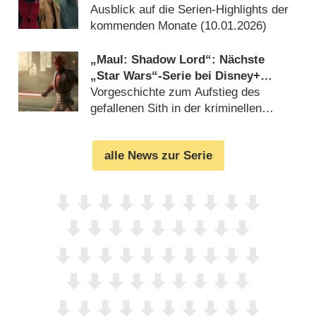
Ausblick auf die Serien-Highlights der
kommenden Monate (
10.01.2026
)
„Maul: Shadow Lord“: Nächste
„Star Wars“-Serie bei Disney+
bestätigt
Vorgeschichte zum Aufstieg des
gefallenen Sith in der kriminellen
Unterwelt (
20.04.2025
)
alle News zur Serie