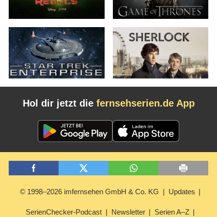
Hol dir jetzt die
fernsehserien.de App
© 1998–2026 imfernsehen GmbH & Co. KG
Updates
SerienChecker-Podcast
Newsletter
Serien A–Z