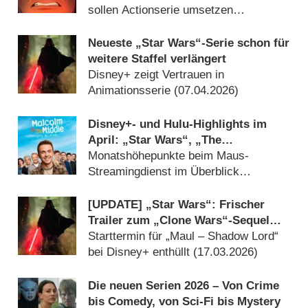
sollen Actionserie umsetzen
(
25.06.2026
)
Neueste „Star Wars“-Serie schon für
weitere Staffel verlängert
Disney+ zeigt Vertrauen in
Animationsserie (
07.04.2026
)
Disney+- und Hulu-Highlights im
April: „Star Wars“, „The
Testaments“ und „Malcolm
Monatshöhepunkte beim Maus-
mittendrin“
Streamingdienst im Überblick
(
01.04.2026
)
[UPDATE] „Star Wars“: Frischer
Trailer zum „Clone Wars“-Sequel
bringt legendären Bösewicht zurück
Starttermin für „Maul – Shadow Lord“
bei Disney+ enthüllt (
17.03.2026
)
Die neuen Serien 2026 – Von Crime
bis Comedy, von Sci-Fi bis Mystery