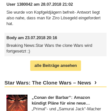
User 1380042
am
28.07.2018 21:02
Sie wurde von Kopfgeldjägern befreit- Antwort liegt
also nahe, dass man für Ziro Lösegeld eingefordert
hat.
Body
am
23.07.2018 20:16
Breaking News:Star Wars the clone Wars wird
fortgesetzt ;)
alle Beiträge ansehen
Star Wars: The Clone Wars – News
„Conan der Barbar“: Amazon
kündigt Pläne für eine neue
Animationsserie an
„Primal“- und „Samurai Jack“-Macher