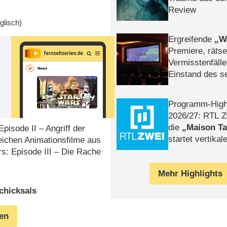
Review
glisch)
Ergreifende
W
Premiere, rätse
Vermisstenfälle
Einstand des 
Tatort: Münc
Duos
Programm-High
2026/​27: RTL Z
die
Maison T
pisode II – Angriff der
startet vertika
eichen Animationsfilme aus
– Tag & Nacht
s: Episode III – Die Rache
Mehr Highlights
chicksals
gen