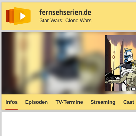
Star Wars: Clone Wars
News
Entdecken
Streaming
TV-Starts
Serie
Infos
Episoden
TV-Termine
Streaming
Cast