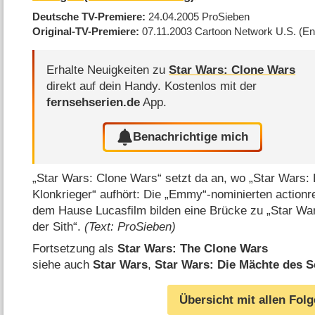
Deutsche TV-Premiere
24.04.2005
ProSieben
Original-TV-Premiere
07.11.2003
Cartoon Network U.S.
(En
Erhalte Neuigkeiten zu
Star Wars: Clone Wars
direkt auf dein Handy.
Kostenlos mit der
fernsehserien.de
App.
Benachrichtige mich
„Star Wars: Clone Wars“ setzt da an, wo „Star Wars: E
Klonkrieger“ aufhört: Die „Emmy“-nominierten actionr
dem Hause Lucasfilm bilden eine Brücke zu „Star War
der Sith“.
(Text: ProSieben)
Fortsetzung als
Star Wars: The Clone Wars
siehe auch
Star Wars
,
Star Wars: Die Mächte des S
Übersicht mit allen Fol