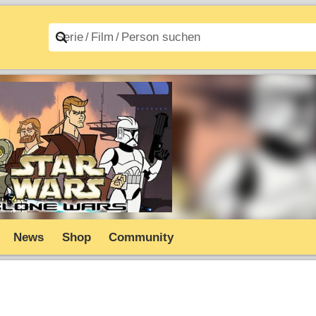
n A–Z
Filme A–Z
News
Shop
Community