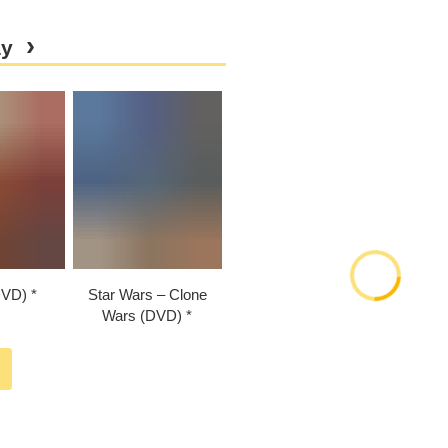
ay
DVD)
Star Wars – Clone
Wars (DVD)