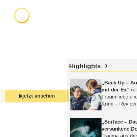
Highlights
Back Up – Auf
mit der Ex
rei
jetzt ansehen
Frauenliebe un
Krimi – Review
Surface – Da
versunkene Do
Trauma aus der