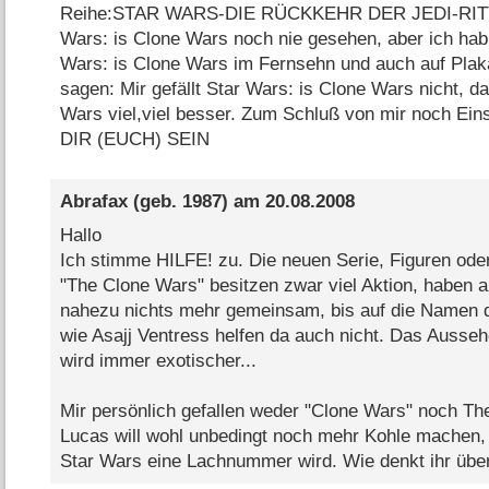
Reihe:STAR WARS-DIE RÜCKKEHR DER JEDI-RITTE
Wars: is Clone Wars noch nie gesehen, aber ich hab
Wars: is Clone Wars im Fernsehn und auch auf Plak
sagen: Mir gefällt Star Wars: is Clone Wars nicht, da
Wars viel,viel besser. Zum Schluß von mir noch 
DIR (EUCH) SEIN
Abrafax
(geb. 1987) am
20.08.2008
Hallo
Ich stimme HILFE! zu. Die neuen Serie, Figuren oder
"The Clone Wars" besitzen zwar viel Aktion, haben a
nahezu nichts mehr gemeinsam, bis auf die Namen d
wie Asajj Ventress helfen da auch nicht. Das Ausse
wird immer exotischer...
Mir persönlich gefallen weder "Clone Wars" noch Th
Lucas will wohl unbedingt noch mehr Kohle machen, 
Star Wars eine Lachnummer wird. Wie denkt ihr über