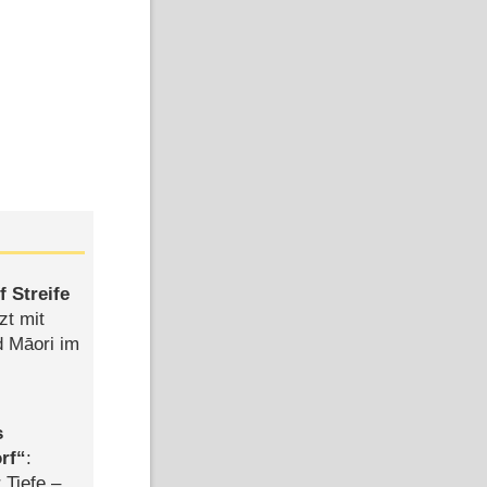
 Streife
zt mit
d Māori im
s
rf
:
 Tiefe –