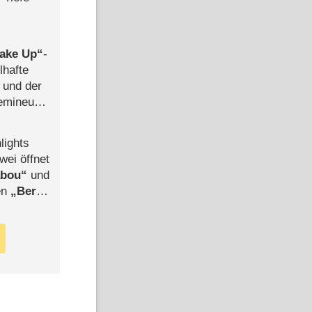
ake Up
-
lhafte
 und der
semineuen
hen
-
lights
wei öffnet
abou
und
len
Berlin
-Ableger