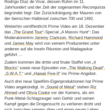
Rodrigo Díaz de Vivar, dessen Ruhm im 11.
Jahrhundert und der Zeit der sogenannten
Reconquista
begründet liegt: Der Zurückdrängung der Mauren von
der iberischen Halbinsel zwischen 700 und 1492.
Weiterhin veröffentlicht Prime Video am 18. Dezember
das
„The Grand Tour“
-Special „A Massiv Hunt“: Das
Moderatorentrio
Jeremy Clarkson
,
Richard Hammond
und
James May
wird von seinem Produzenten unter
anderen auf die Inseln Réunion und Madagaskar
geführt …
Zudem kommen die dritte und finale Staffel von
„4
Blocks“
sowie neue Episoden von
„The Walking Dead“
,
„S.W.A.T.“
und
„Hawaii Five-0“
ins Prime-Angebot.
Auch drei neue Spielfilm-Eigenproduktionen hat Prime
Video angekündigt. In
„Sound of Metal“
stehen
Riz
Ahmed
und
Olivia Cooke
vor der Kamera, als ein
Punk-Metal-Schlagzeuger sein Gehör und seinen
Kampf gegen die Drogensucht zu verlieren droht und
sich zwischen seinem alten und einen neuen Leben