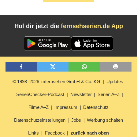
Hol dir jetzt die
fernsehserien.de App
© 1998–2026 imfernsehen GmbH & Co. KG
Updates
SerienChecker-Podcast
Newsletter
Serien A–Z
Filme A–Z
Impressum
Datenschutz
Datenschutzeinstellungen
Jobs
Werbung schalten
Links
Facebook
zurück nach oben