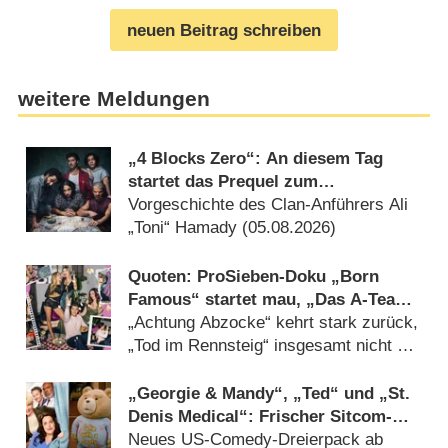
neuen Beitrag schreiben
weitere Meldungen
„4 Blocks Zero“: An diesem Tag
startet das Prequel zum
Gangsterdrama
Vorgeschichte des Clan-Anführers Ali
„Toni“ Hamady (05.08.2026)
Quoten: ProSieben-Doku „Born
Famous“ startet mau, „Das A-Team“
holt Zielgruppensieg
„Achtung Abzocke“ kehrt stark zurück,
„Tod im Rennsteig“ insgesamt nicht zu
schlagen (17.07.2026)
„Georgie & Mandy“, „Ted“ und „St.
Denis Medical“: Frischer Sitcom-
Nachschub auf ProSieben
Neues US-Comedy-Dreierpack ab