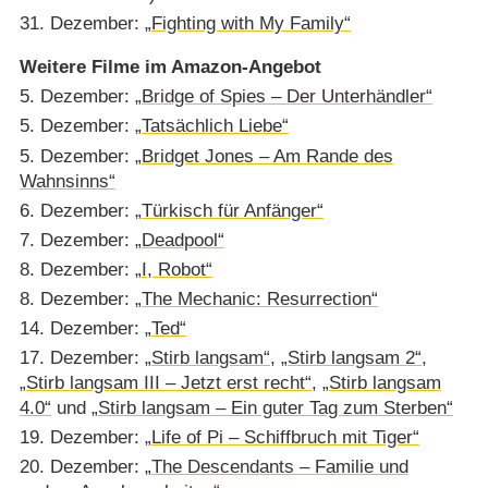
31. Dezember:
„Fighting with My Family“
Weitere Filme im Amazon-Angebot
5. Dezember:
„Bridge of Spies – Der Unterhändler“
5. Dezember:
„Tatsächlich Liebe“
5. Dezember:
„Bridget Jones – Am Rande des
Wahnsinns“
6. Dezember:
„Türkisch für Anfänger“
7. Dezember:
„Deadpool“
8. Dezember:
„I, Robot“
8. Dezember:
„The Mechanic: Resurrection“
14. Dezember:
„Ted“
17. Dezember:
„Stirb langsam“
,
„Stirb langsam 2“
,
„Stirb langsam III – Jetzt erst recht“
,
„Stirb langsam
4.0“
und
„Stirb langsam – Ein guter Tag zum Sterben“
19. Dezember:
„Life of Pi – Schiffbruch mit Tiger“
20. Dezember:
„The Descendants – Familie und