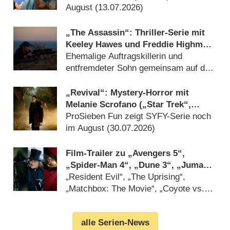
August (13.07.2026)
„The Assassin“: Thriller-Serie mit
Keeley Hawes und Freddie Highmore
kommt endlich nach Deutschland
Ehemalige Auftragskillerin und
entfremdeter Sohn gemeinsam auf der
Flucht (04.08.2026)
„Revival“: Mystery-Horror mit
Melanie Scrofano („Star Trek“,
„Wynonna Earp“) vor
ProSieben Fun zeigt SYFY-Serie noch
Deutschlandpremiere
im August (30.07.2026)
Film-Trailer zu „Avengers 5“,
„Spider-Man 4“, „Dune 3“, „Jumanji
3“ und DC-Horror „Clayface“
„Resident Evil“, „The Uprising“,
„Matchbox: The Movie“, „Coyote vs.
ACME“ und „Ebenezer“ dabei
(27.07.2026)
alle Serien-News