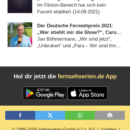
den ersten Gewinnern
Im Fiktion-Bereich hat sich kein
Favorit etabliert (
14.09.2021
)
Der Deutsche Fernsehpreis 2021:
„Wer stiehlt mir die Show?“, Carolin
Kebekus und „ZDF-Fernsehgarten“
Jan Böhmermann, „Wir sind jetzt“,
nominiert
„Unbroken“ und „Para – Wir sind King“
im Rennen (
01.09.2021
)
Hol dir jetzt die
fernsehserien.de App
© 1998–2026 imfernsehen GmbH & Co. KG
Updates