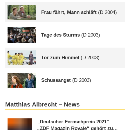
Frau fährt, Mann schläft
(
D
2004)
Tage des Sturms
(
D
2003)
Tor zum Himmel
(
D
2003)
Schussangst
(
D
2003)
Matthias Albrecht – News
„Deutscher Fernsehpreis 2021“:
„ZDF Magazin Royale“ gehört zu