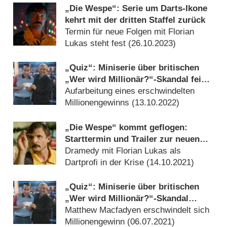
„Die Wespe“: Serie um Darts-Ikone
kehrt mit der dritten Staffel zurück
Termin für neue Folgen mit Florian
Lukas steht fest (
26.10.2023
)
„Quiz“: Miniserie über britischen
„Wer wird Millionär?“-Skandal feiert
Free-TV-Premiere
Aufarbeitung eines erschwindelten
Millionengewinns (
13.10.2022
)
„Die Wespe“ kommt geflogen:
Starttermin und Trailer zur neuen
Sky-Serie
Dramedy mit Florian Lukas als
Dartprofi in der Krise (
14.10.2021
)
„Quiz“: Miniserie über britischen
„Wer wird Millionär?“-Skandal
kommt nach Deutschland
Matthew Macfadyen erschwindelt sich
Millionengewinn (
06.07.2021
)