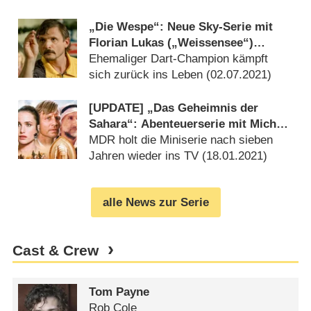
„Die Wespe“: Neue Sky-Serie mit
Florian Lukas („Weissensee“)
abgedreht
Ehemaliger Dart-Champion kämpft
sich zurück ins Leben (
02.07.2021
)
[UPDATE] „Das Geheimnis der
Sahara“: Abenteuerserie mit Michael
York wird wiederholt
MDR holt die Miniserie nach sieben
Jahren wieder ins TV (
18.01.2021
)
alle News zur Serie
Cast & Crew
Tom Payne
Rob Cole