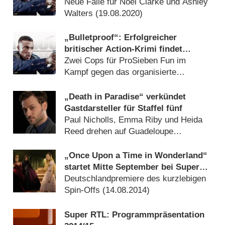
ProSieben Fun
Neue Fälle für Noel Clarke und Ashley
Walters (
19.08.2020
)
„Bulletproof“: Erfolgreicher
britischer Action-Krimi findet
deutsche Heimat
Zwei Cops für ProSieben Fun im
Kampf gegen das organisierte
Verbrechen (
21.08.2019
)
„Death in Paradise“ verkündet
Gastdarsteller für Staffel fünf
Paul Nicholls, Emma Riby und Heida
Reed drehen auf Guadeloupe
(
05.09.2015
)
„Once Upon a Time in Wonderland“
startet Mitte September bei Super
RTL
Deutschlandpremiere des kurzlebigen
Spin-Offs (
14.08.2014
)
Super RTL: Programmpräsentation