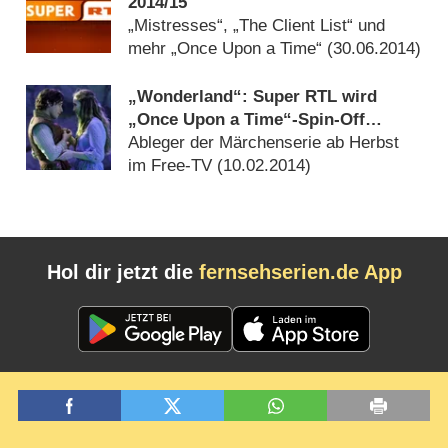
2014/​15
„Mistresses“, „The Client List“ und
mehr „Once Upon a Time“ (
30.06.2014
)
„Wonderland“: Super RTL wird
„Once Upon a Time“-Spin-Off
zeigen
Ableger der Märchenserie ab Herbst
im Free-TV (
10.02.2014
)
Hol dir jetzt die
fernsehserien.de App