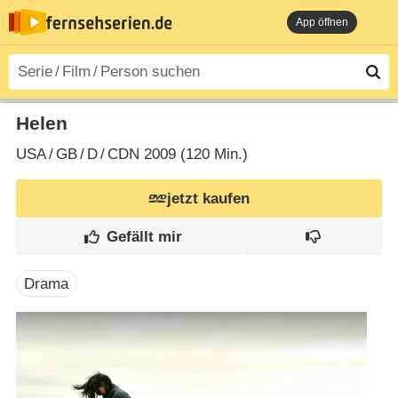
App öffnen
Helen
USA
/
GB
/
D
/
CDN
2009 (120 Min.)
jetzt kaufen
Drama