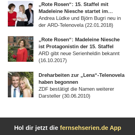
„Rote Rosen“: 15. Staffel mit
Madeleine Niesche startet im
Februar
Andrea Lüdke und Björn Bugri neu in
der ARD-Telenovela (
22.01.2018
)
„Rote Rosen“: Madeleine Niesche
ist Protagonistin der 15. Staffel
ARD gibt neue Serienheldin bekannt
(
16.10.2017
)
Dreharbeiten zur „Lena“-Telenovela
haben begonnen
ZDF bestätigt die Namen weiterer
Darsteller (
30.06.2010
)
Hol dir jetzt die
fernsehserien.de App