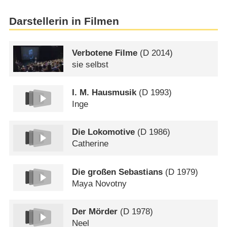
Darstellerin in Filmen
Verbotene Filme
(
D
2014)
sie selbst
I. M. Hausmusik
(
D
1993)
Inge
Die Lokomotive
(
D
1986)
Catherine
Die großen Sebastians
(
D
1979)
Maya Novotny
Der Mörder
(
D
1978)
Neel