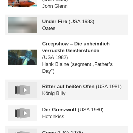
John Glenn
Under Fire
(
USA
1983)
Oates
Creepshow – Die unheimlich
verrückte Geisterstunde
(
USA
1982)
Hank Blaine (segment „Father’s
Day“)
Ritter auf heißen Öfen
(
USA
1981)
König Billy
Der Grenzwolf
(
USA
1980)
Hotchkiss
Coma
(
USA
1978)