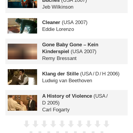
Buches
(
USA
2007)
Jeb Wilkinson
Cleaner
(
USA
2007)
Eddie Lorenzo
Gone Baby Gone – Kein
Kinderspiel
(
USA
2007)
Remy Bressant
Klang der Stille
(
USA
/
D
/
H
2006)
Ludwig van Beethoven
A History of Violence
(
USA
/
D
2005)
Carl Fogarty