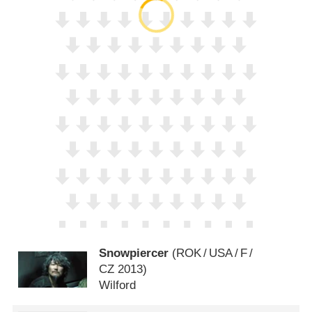
Snowpiercer
(
ROK
/
USA
/
F
/
CZ
2013)
Wilford