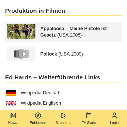
Produktion in Filmen
Appaloosa – Meine Pistole ist
Gesetz
(
USA
2008)
Pollock
(
USA
2000)
Ed Harris – Weiterführende Links
Wikipedia Deutsch
Wikipedia Englisch
Ed Harris – News
News
Entdecken
Streaming
TV-Starts
Login