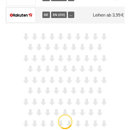
Leihen ab 3,99 €
DE
EN (OV)
…