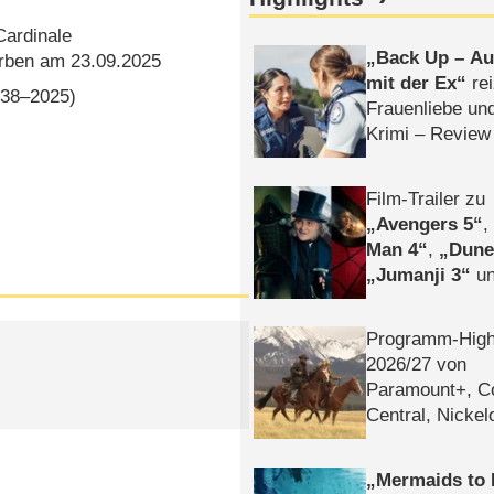
Cardinale
Back Up – Auf
rben am 23.09.2025
mit der Ex
rei
38⁠–⁠2025)
Frauenliebe un
Krimi – Review
Film-Trailer zu
Avengers 5
Man 4
,
Dune
Jumanji 3
un
Horror
Clayfa
Programm-High
2026/​27 von
Paramount+, 
Central, Nicke
WELT
Mermaids to 