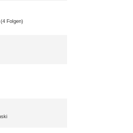
n
(4 Folgen)
nski