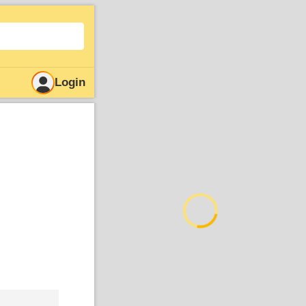
Login