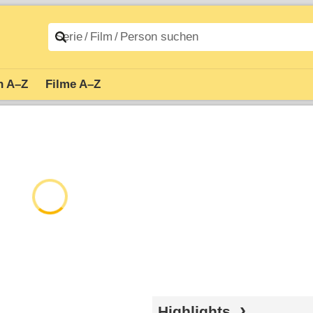
n A–Z
Filme A–Z
Highlights