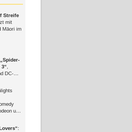
 Streife
zt mit
d Māori im
,
Spider-
 3
,
d DC-
ce
lights
Comedy
lodeon und
Lovers
: