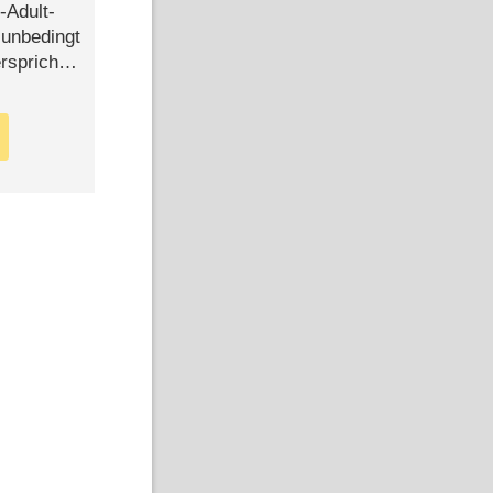
-Adult-
t unbedingt
rspricht –