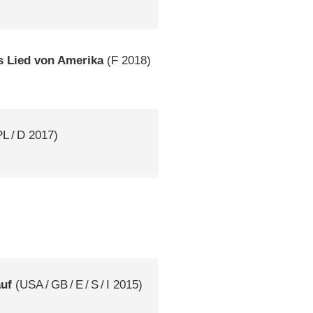
s Lied von Amerika
(
F
2018)
PL
/
D
2017)
uf
(
USA
/
GB
/
E
/
S
/
I
2015)