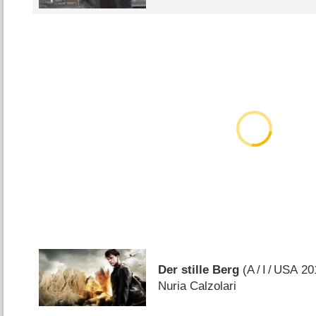
Der stille Berg
(
A
/
I
/
USA
20
Nuria Calzolari