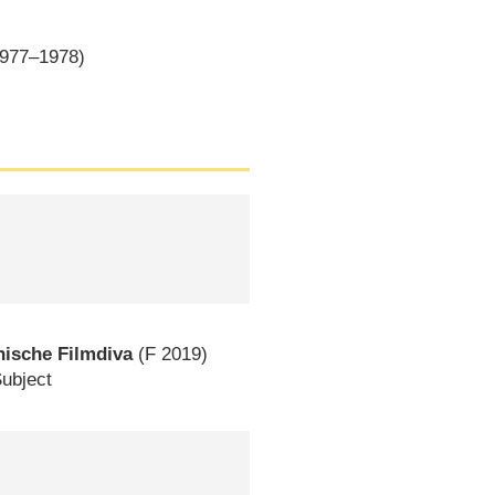
1977–1978)
enische Filmdiva
(
F
2019)
Subject