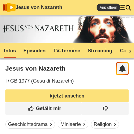
Jesus von Nazareth
App öffnen
Infos
Episoden
TV-Termine
Streaming
Cast
Jesus von Nazareth
I
/
GB
1977 (
Gesù di Nazareth
)
jetzt ansehen
Geschichtsdrama
Miniserie
Religion