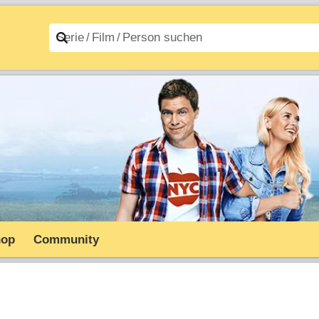
n A–Z
Filme A–Z
hop
Community