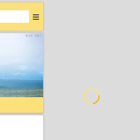
Login