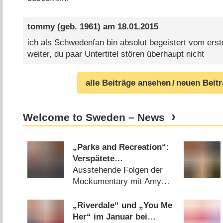
tommy
(geb. 1961) am
18.01.2015
ich als Schwedenfan bin absolut begeistert vom ersten
weiter, du paar Untertitel stören überhaupt nicht
alle Beiträge ansehen
/ neuen Beit
Welcome to Sweden – News
„Parks and Recreation“:
Verspätete
Deutschlandpremiere der
Ausstehende Folgen der
letzten zwei Staffeln
Mockumentary mit Amy
Poehler bei Sky 1
(
18.01.2018
)
„Riverdale“ und „You Me
Her“ im Januar bei