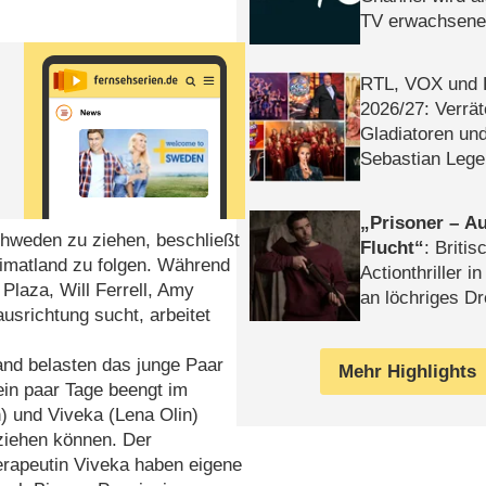
TV erwachsene
t
RTL, VOX und
2026/​27: Verrät
Gladiatoren un
Sebastian Lege
Prisoner – Au
chweden zu ziehen, beschließt
Flucht
: Britis
eimatland zu folgen. Während
Actionthriller i
 Plaza, Will Ferrell, Amy
an löchriges D
ausrichtung sucht, arbeitet
gekettet – Rev
nd belasten das junge Paar
Mehr Highlights
ein paar Tage beengt im
 und Viveka (Lena Olin)
ziehen können. Der
erapeutin Viveka haben eigene