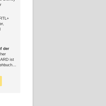
r
 RTL+
er,
d
f der
cher
n ARD ist
rehbuch
iew