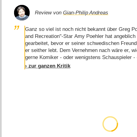
Review von
Gian-Philip Andreas
Ganz so viel ist noch nicht bekannt über Greg P
and Recreation"-Star Amy Poehler hat angeblich 
gearbeitet, bevor er seiner schwedischen Freundi
er seither lebt. Dem Vernehmen nach wäre er, wi
gerne Komiker - oder wenigstens Schauspieler - 
von seinen Eltern dazu überreden, einen vernünft
› zur ganzen Kritik
wie es eben so ist: Die wahre Natur …