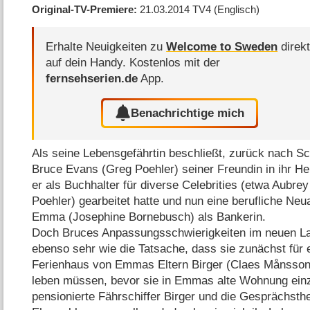
Original-TV-Premiere
21.03.2014
TV4
(Englisch)
Erhalte Neuigkeiten zu
Welcome to Sweden
direk
auf dein Handy.
Kostenlos mit der
fernsehserien.de
App.
Benachrichtige mich
Als seine Lebensgefährtin beschließt, zurück nach S
Bruce Evans (Greg Poehler) seiner Freundin in ihr H
er als Buchhalter für diverse Celebrities (etwa Aubrey
Poehler) gearbeitet hatte und nun eine berufliche Neu
Emma (Josephine Bornebusch) als Bankerin.
Doch Bruces Anpassungsschwierigkeiten im neuen La
ebenso sehr wie die Tatsache, dass sie zunächst für 
Ferienhaus von Emmas Eltern Birger (Claes Månsson)
leben müssen, bevor sie in Emmas alte Wohnung ein
pensionierte Fährschiffer Birger und die Gesprächsth