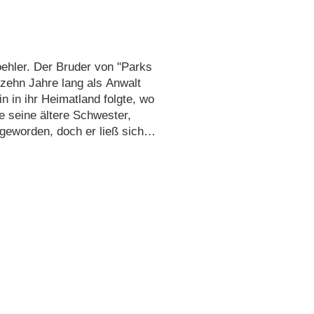
oehler. Der Bruder von "Parks
zehn Jahre lang als Anwalt
n in ihr Heimatland folgte, wo
e seine ältere Schwester,
geworden, doch er ließ sich
igen Beruf zu ergreifen. Aber