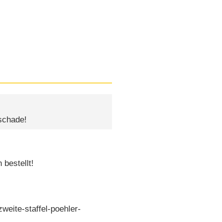
.schade!
 bestellt!
eite-staffel-poehler-