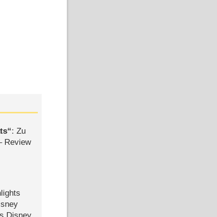
ts
: Zu
– Review
lights
isney
ls Disney