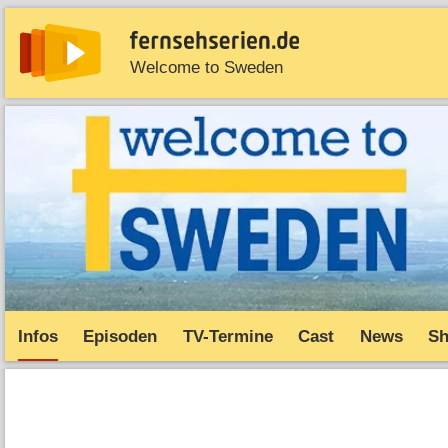
Welcome to Sweden
News
Entdecken
Streaming
TV-Starts
Serie
Infos
Episoden
TV-Termine
Cast
News
S