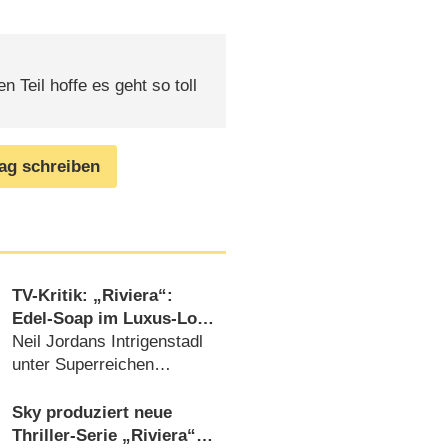
 Teil hoffe es geht so toll
rag schreiben
TV-Kritik: „Riviera“:
Edel-Soap im Luxus-Look
mit Schwächen
Neil Jordans Intrigenstadl
unter Superreichen
mangelt es an lebendigen
Charakteren (
16.06.2017
)
Sky produziert neue
Thriller-Serie „Riviera“