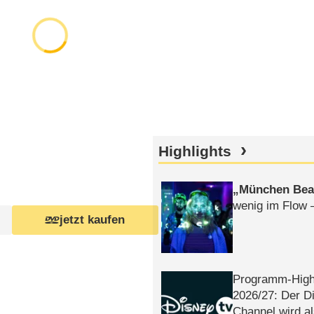
Highlights
München Bea
wenig im Flow 
jetzt kaufen
Programm-High
2026/​27: Der D
Channel wird a