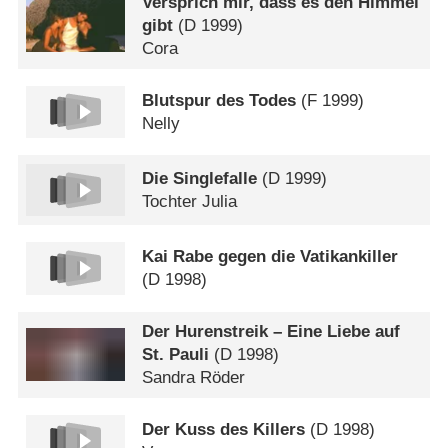
Versprich mir, dass es den Himmel
gibt
(
D
1999)
Cora
Blutspur des Todes
(
F
1999)
Nelly
Die Singlefalle
(
D
1999)
Tochter Julia
Kai Rabe gegen die Vatikankiller
(
D
1998)
Der Hurenstreik – Eine Liebe auf
St. Pauli
(
D
1998)
Sandra Röder
Der Kuss des Killers
(
D
1998)