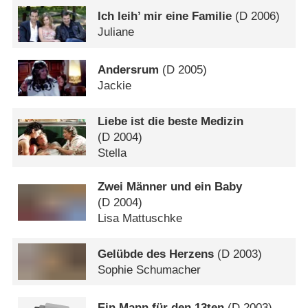
Ich leih’ mir eine Familie
(
D
2006)
Juliane
Andersrum
(
D
2005)
Jackie
Liebe ist die beste Medizin
(
D
2004)
Stella
Zwei Männer und ein Baby
(
D
2004)
Lisa Mattuschke
Gelübde des Herzens
(
D
2003)
Sophie Schumacher
Ein Mann für den 13ten
(
D
2003)