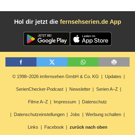
Hol dir jetzt die
fernsehserien.de App
© 1998–2026 imfernsehen GmbH & Co. KG
Updates
SerienChecker-Podcast
Newsletter
Serien A–Z
Filme A–Z
Impressum
Datenschutz
Datenschutzeinstellungen
Jobs
Werbung schalten
Links
Facebook
zurück nach oben