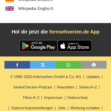
Wikipedia Englisch
Hol dir jetzt die
fernsehserien.de App
© 1998–2026 imfernsehen GmbH & Co. KG
Updates
SerienChecker-Podcast
Newsletter
Serien A–Z
Filme A–Z
Impressum
Datenschutz
Datenschutzeinstellungen
Jobs
Werbung schalten