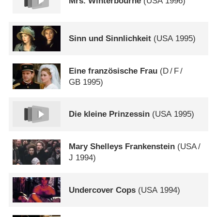
Mrs. Winterbourne
(
USA
1996)
Sinn und Sinnlichkeit
(
USA
1995)
Eine französische Frau
(
D
/
F
/
GB
1995)
Die kleine Prinzessin
(
USA
1995)
Mary Shelleys Frankenstein
(
USA
/
J
1994)
Undercover Cops
(
USA
1994)