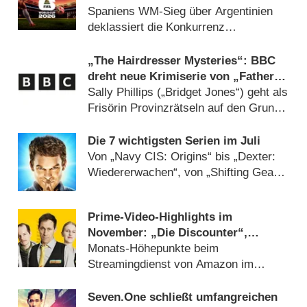
Spaniens WM-Sieg über Argentinien
deklassiert die Konkurrenz
(
20.07.2026
)
„The Hairdresser Mysteries“: BBC
dreht neue Krimiserie von „Father
Brown“-Machern
Sally Phillips („Bridget Jones“) geht als
Frisörin Provinzrätseln auf den Grund
(
12.09.2025
)
Die 7 wichtigsten Serien im Juli
Von „Navy CIS: Origins“ bis „Dexter:
Wiedererwachen“, von „Shifting Gears“
bis „Ballard“ (
30.06.2025
)
Prime-Video-Highlights im
November: „Die Discounter“,
„Invincible“ und „Mandy und die
Monats-Höhepunkte beim
Mächte des Bösen“
Streamingdienst von Amazon im
Überblick (
30.10.2023
)
Seven.One schließt umfangreichen