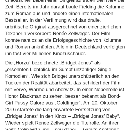
chaotischen Leben einer Singlefrau trafen den Nerv der
Zeit. Bereits im Jahr darauf baute Fielding die Kolumne
zum Roman aus und landete einen internationalen
Bestseller. In der Verfilmung wird das dralle,
urbritische Original ausgerechnet von einer zierlichen
Texanerin verkörpert: Renée Zellweger. Der Film
konnte nahtlos an die Erfolgsgeschichte von Kolumne
und Roman anknüpfen. Allein in Deutschland verfolgten
ihn fast vier Millionen Kinozuschauer.
Die „Hörzu“ bezeichnete „Bridget Jones“ als
„ersehnten Lichtblick im Sumpf unzähliger Single-
Komödien“. Wie sich Bridget unerschütterlich an den
Tücken der Realität abarbeitet, das schildert der Film
mit Verve, Wärme und Aberwitz. In einer Nebenrolle ist
Honor Blackman zu sehen, besser bekannt als Bond-
Girl Pussy Galore aus „Goldfinger“. Am 20. Oktober
2016 startete die lang erwartete Fortsetzung von
„Bridget Jones“ in den Kinos – „Bridget Jones’ Baby“.
Wieder spielt Renée Zellweger die Titelrolle. An ihrer
Seite Colin Firth und – neu dabei – „Grey’s Anatomy“-