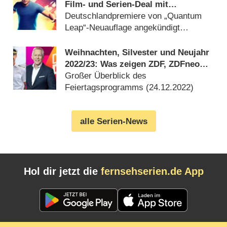
Film- und Serien-Deal mit
NBCUniversal ab
Deutschlandpremiere von „Quantum
Leap“-Neuauflage angekündigt
(
16.02.2023
)
Weihnachten, Silvester und Neujahr
2022/​23: Was zeigen ZDF, ZDFneo
und 3sat?
Großer Überblick des
Feiertagsprogramms (
24.12.2022
)
alle Serien-News
Hol dir jetzt die
fernsehserien.de App