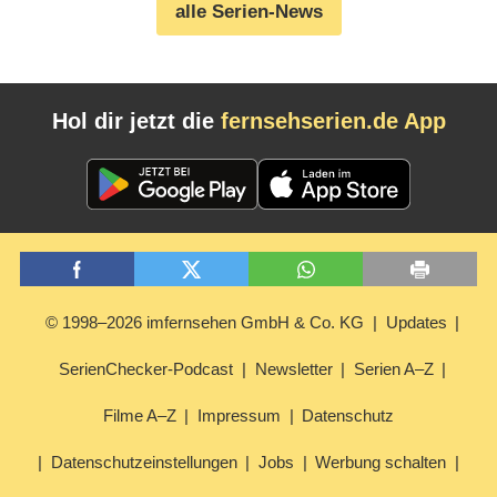
alle Serien-News
Hol dir jetzt die
fernsehserien.de App
© 1998–2026 imfernsehen GmbH & Co. KG
Updates
SerienChecker-Podcast
Newsletter
Serien A–Z
Filme A–Z
Impressum
Datenschutz
Datenschutzeinstellungen
Jobs
Werbung schalten