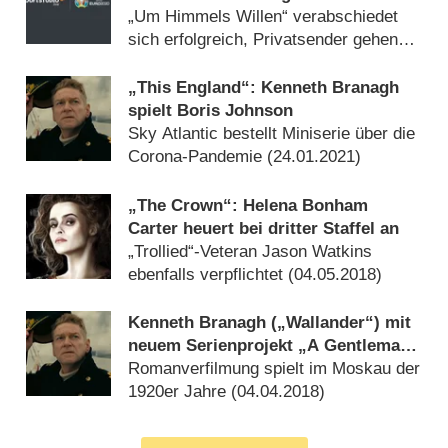
Nationalelf
„Um Himmels Willen“ verabschiedet
sich erfolgreich, Privatsender gehen
unter (
16.06.2021
)
„This England“: Kenneth Branagh
spielt Boris Johnson
Sky Atlantic bestellt Miniserie über die
Corona-Pandemie (
24.01.2021
)
„The Crown“: Helena Bonham
Carter heuert bei dritter Staffel an
„Trollied“-Veteran Jason Watkins
ebenfalls verpflichtet (
04.05.2018
)
Kenneth Branagh („Wallander“) mit
neuem Serienprojekt „A Gentleman
in Moscow“
Romanverfilmung spielt im Moskau der
1920er Jahre (
04.04.2018
)