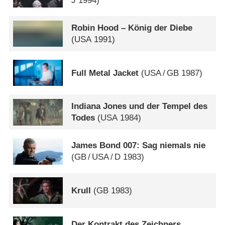
J
1994)
Robin Hood – König der Diebe
(
USA
1991)
Full Metal Jacket
(
USA
/
GB
1987)
Indiana Jones und der Tempel des
Todes
(
USA
1984)
James Bond 007: Sag niemals nie
(
GB
/
USA
/
D
1983)
Krull
(
GB
1983)
Der Kontrakt des Zeichners