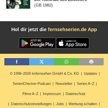
(
GB
1982)
Hol dir jetzt die
fernsehserien.de App
© 1998–2026 imfernsehen GmbH & Co. KG
Updates
SerienChecker-Podcast
Newsletter
Serien A–Z
Filme A–Z
Impressum
Datenschutz
Datenschutzeinstellungen
Jobs
Werbung schalten