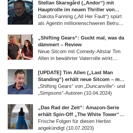
Stellan Skarsgård („Andor“) mit
Hauptrolle im neuen Thriller von
„Homeland“-Produzent
Dakota Fanning („All Her Fault“) spürt
als Agentin millionenschweren Betrug
auf (
31.03.2026
)
„Shifting Gears“: Guckt mal, was da
dämmert – Review
Neue Sitcom mit Comedy-Altstar Tim
Allen in bewährter Vaterrolle wirkt
ziemlich altbacken (
04.02.2025
)
[UPDATE] Tim Allen („Last Man
Standing“) erhält neue Sitcom – mit
„2 Broke Girls“-Star Kat Dennings
„Shifting Gears“ von „Duncanville“- und
„Simpsons“-Autoren (
10.04.2024
)
„Das Rad der Zeit“: Amazon-Serie
erhält Spin-Off „The White Tower“
als Prequel
Frische Folgen für diesen Herbst
angekündigt (
10.07.2023
)