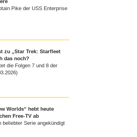
iere
tain Pike der USS Enterprise
 zu „Star Trek: Starfleet
h das noch?
et die Folgen 7 und 8 der
03.2026)
ew Worlds“ hebt heute
schen Free-TV ab
n beliebter Serie angekündigt