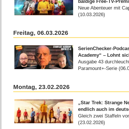
baldige Free-TV-Prem
Neue Abenteuer mit Cap
(10.03.2026)
Freitag, 06.03.2026
SerienChecker-Podcast
Academy“ – Lohnt sic
Ausgabe 43 durchleucht
Paramount+-Serie (06.
Montag, 23.02.2026
„Star Trek: Strange N
endlich auch im deut
Gleich zwei Staffeln vo
(23.02.2026)