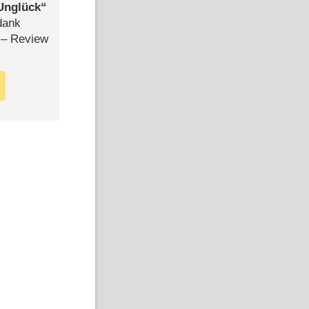
Unglück
dank
– Review