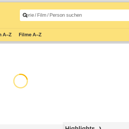
n A–Z
Filme A–Z
Highlights