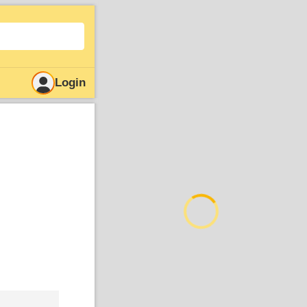
Login