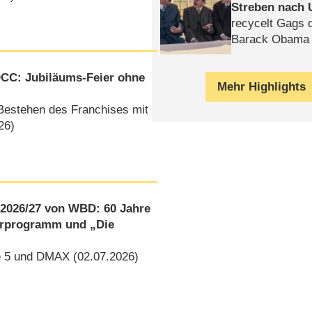
Streben nach 
recycelt Gags 
Barack Obama 
DCC: Jubiläums-Feier ohne
Mehr Highlights
Bestehen des Franchises mit
26)
2026/​27 von WBD: 60 Jahre
erprogramm und „Die
le 5 und DMAX (02.07.2026)