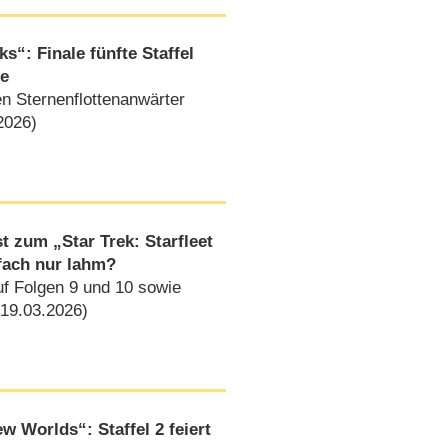
s“: Finale fünfte Staffel
re
en Sternenflottenanwärter
2026)
 zum „Star Trek: Starfleet
fach nur lahm?
uf Folgen 9 und 10 sowie
(19.03.2026)
w Worlds“: Staffel 2 feiert