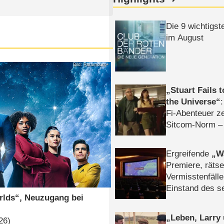
Die 9 wichtigst
im August
Bild: Paramount+
Stuart Fails 
the Universe
Fi-Abenteuer ze
Sitcom-Norm –
Ergreifende
W
Premiere, rätse
Vermisstenfälle
Einstand des 
orlds“, Neuzugang bei
Tatort: Münc
Duos
Leben, Larry
26)