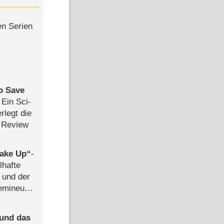
en Serien
to Save
: Ein Sci-
rlegt die
 Review
ake Up
-
lhafte
 und der
semineuen
hen
-
 und das