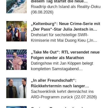
diesem Tag startet die neue
Sendung des Entertainer-Duos
Roadtrip durch Island als Reality-Doku
(08.08.2026)
„Keltenburg“: Neue Crime-Serie mit
„Der Pass“-Star Julia Jentsch in
Arbeit
Drehstart für sechsteilige SWR-
Krimiserie mit Mai Duong Kieu („In
aller Freundschaft“) (05.08.2026)
„Take Me Out“: RTL versendet neue
Folgen wieder als Marathon
Datingshow mit Jan Köppen belegt
kompletten Samstagabend
(29.07.2026)
„In aller Freundschaft“:
Rückkehrtermin nach langer
Sommerpause
Sachsenklinik kehrt demnächst ins
ARD-Programm zurück (22.07.2026)