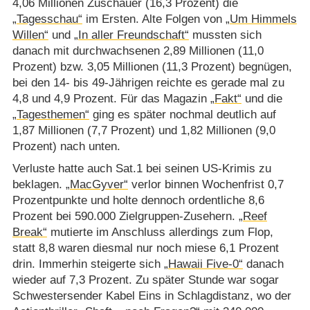
4,06 Millionen Zuschauer (16,3 Prozent) die
„Tagesschau“
im Ersten. Alte Folgen von
„Um Himmels
Willen“
und
„In aller Freundschaft“
mussten sich
danach mit durchwachsenen 2,89 Millionen (11,0
Prozent) bzw. 3,05 Millionen (11,3 Prozent) begnügen,
bei den 14- bis 49-Jährigen reichte es gerade mal zu
4,8 und 4,9 Prozent. Für das Magazin
„Fakt“
und die
„Tagesthemen“
ging es später nochmal deutlich auf
1,87 Millionen (7,7 Prozent) und 1,82 Millionen (9,0
Prozent) nach unten.
Verluste hatte auch Sat.1 bei seinen US-Krimis zu
beklagen.
„MacGyver“
verlor binnen Wochenfrist 0,7
Prozentpunkte und holte dennoch ordentliche 8,6
Prozent bei 590.000 Zielgruppen-Zusehern.
„Reef
Break“
mutierte im Anschluss allerdings zum Flop,
statt 8,8 waren diesmal nur noch miese 6,1 Prozent
drin. Immerhin steigerte sich
„Hawaii Five-0“
danach
wieder auf 7,3 Prozent. Zu später Stunde war sogar
Schwestersender Kabel Eins in Schlagdistanz, wo der