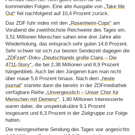
kommenden Folgen. Eine alte Ausgabe von
„Take Me
Out“
fiel nachfolgend auf 10,4 Prozent zurück.
Das ZDF fuhr indes mit den
„Rosenheim-Cops“
am
Vorabend die zweithöchste Reichweite des Tages ein.
3,51 Millionen Menschen sahen eine drei Jahre alte
Wiederholung, das entsprach sehr guten 14,6 Prozent.
Sehr schwer tat sich zur besten Sendezeit dagegen die
„ZDFzeit“
-Doku
„Deutschlands große Clans – Die
4711-Story“
, die bei 2,38 Millionen und 8,9 Prozent
hängenblieb. Auch bei den Jüngeren kam man nicht
über maue 5,6 Prozent hinaus. Nach dem
„heute
journal“
startete dann die bereits in der ZDFmediathek
verfügbare Reihe
„Unvergesslich – Unser Chor für
Menschen mit Demenz“
. 1,80 Millionen Interessierte
waren dabei, die unspektakuläre 9,1 Prozent
insgesamt und 6,3 Prozent in der Zielgruppe zur Folge
hatten.
Die meistgesehene Sendung des Tages war angesichts