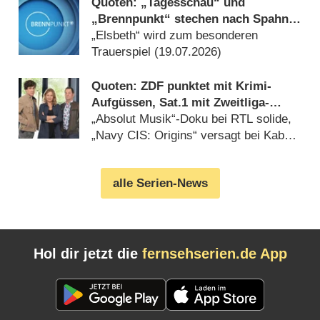
Quoten: „Tagesschau“ und
„Brennpunkt“ stechen nach Spahn-
Rücktritt aus Wiederholungsbrei
„Elsbeth“ wird zum besonderen
hervor
Trauerspiel (19.07.2026)
Quoten: ZDF punktet mit Krimi-
Aufgüssen, Sat.1 mit Zweitliga-
Auftakt
„Absolut Musik“-Doku bei RTL solide,
„Navy CIS: Origins“ versagt bei Kabel
Eins (08.08.2026)
alle Serien-News
Hol dir jetzt die
fernsehserien.de App