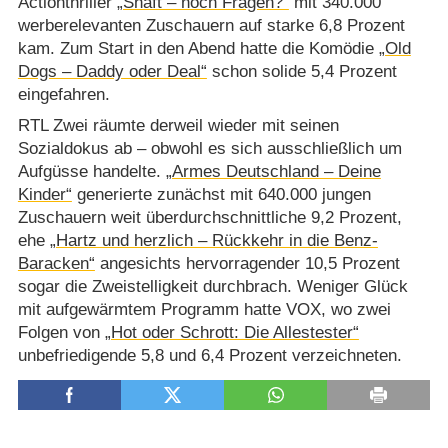
Actionthriller
„Shaft – noch Fragen?“
mit 340.000
werberelevanten Zuschauern auf starke 6,8 Prozent
kam. Zum Start in den Abend hatte die Komödie
„Old
Dogs – Daddy oder Deal“
schon solide 5,4 Prozent
eingefahren.
RTL Zwei räumte derweil wieder mit seinen
Sozialdokus ab – obwohl es sich ausschließlich um
Aufgüsse handelte.
„Armes Deutschland – Deine
Kinder“
generierte zunächst mit 640.000 jungen
Zuschauern weit überdurchschnittliche 9,2 Prozent,
ehe
„Hartz und herzlich – Rückkehr in die Benz-
Baracken“
angesichts hervorragender 10,5 Prozent
sogar die Zweistelligkeit durchbrach. Weniger Glück
mit aufgewärmtem Programm hatte VOX, wo zwei
Folgen von
„Hot oder Schrott: Die Allestester“
unbefriedigende 5,8 und 6,4 Prozent verzeichneten.