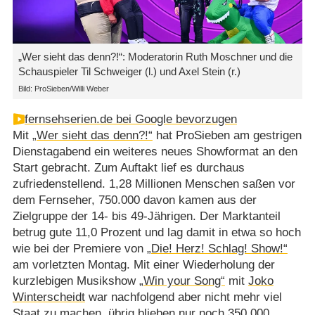
„Wer sieht das denn?!“: Moderatorin Ruth Moschner und die
Schauspieler Til Schweiger (l.) und Axel Stein (r.)
Bild: ProSieben/Willi Weber
fernsehserien.de bei Google bevorzugen
Mit
„Wer sieht das denn?!“
hat ProSieben am gestrigen
Dienstagabend ein weiteres neues Showformat an den
Start gebracht. Zum Auftakt lief es durchaus
zufriedenstellend. 1,28 Millionen Menschen saßen vor
dem Fernseher, 750.000 davon kamen aus der
Zielgruppe der 14- bis 49-Jährigen. Der Marktanteil
betrug gute 11,0 Prozent und lag damit in etwa so hoch
wie bei der Premiere von
„Die! Herz! Schlag! Show!“
am vorletzten Montag. Mit einer Wiederholung der
kurzlebigen Musikshow
„Win your Song“
mit
Joko
Winterscheidt
war nachfolgend aber nicht mehr viel
Staat zu machen, übrig blieben nur noch 350.000