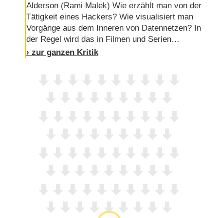
Alderson (Rami Malek) Wie erzählt man von der
Tätigkeit eines Hackers? Wie visualisiert man
Vorgänge aus dem Inneren von Datennetzen? In
der Regel wird das in Filmen und Serien
folgendermaßen gemacht: Ein manischer Typ,
› zur ganzen Kritik
manchmal auch weiblich, meist mit Kapuze, sitzt
an der Tastatur, die Kamera fokussiert entweder
seine rasch tippenden Finger oder aber die auf
dem Monitor vorbeihuschenden Zeichenkolonnen.
Nonsens in dekorativem Grün. Der Hacker …