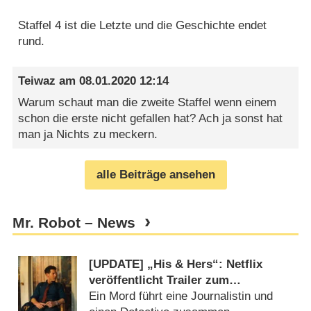
Staffel 4 ist die Letzte und die Geschichte endet
rund.
Teiwaz
am
08.01.2020 12:14
Warum schaut man die zweite Staffel wenn einem
schon die erste nicht gefallen hat? Ach ja sonst hat
man ja Nichts zu meckern.
alle Beiträge ansehen
Mr. Robot – News
[UPDATE] „His & Hers“: Netflix
veröffentlicht Trailer zum
Psychothriller mit Tessa Thompson
Ein Mord führt eine Journalistin und