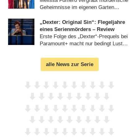
„Brooklyn Nine-Nine“-Star
Melissa Fumero vergräbt mörderische
Geheimnisse im eigenen Garten
(
04.02.2025
)
„Dexter: Original Sin“: Flegeljahre
eines Serienmörders – Review
Erste Folge des „Dexter“-Prequels bei
Paramount+ macht nur bedingt Lust
auf mehr (
14.12.2024
)
alle News zur Serie