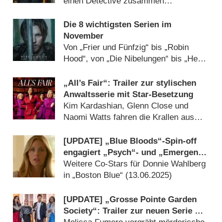
und Jon Bernthal
einen Detective zusammen
(
11.12.2025
)
Die 8 wichtigsten Serien im
November
Von „Frier und Fünfzig“ bis „Robin
Hood“, von „Die Nibelungen“ bis „Herr
der Ringe“ (
31.10.2025
)
„All’s Fair“: Trailer zur stylischen
Anwaltsserie mit Star-Besetzung
Kim Kardashian, Glenn Close und
Naomi Watts fahren die Krallen aus
(
17.07.2025
)
[UPDATE] „Blue Bloods“-Spin-off
engagiert „Psych“- und „Emergency
Room“-Stars
Weitere Co-Stars für Donnie Wahlberg
in „Boston Blue“ (
13.06.2025
)
[UPDATE] „Grosse Pointe Garden
Society“: Trailer zur neuen Serie mit