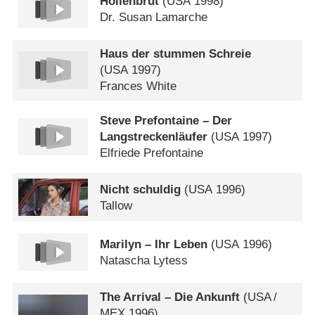
Höllenbrut
(
USA
1998)
Dr. Susan Lamarche
Haus der stummen Schreie
(
USA
1997)
Frances White
Steve Prefontaine – Der
Langstreckenläufer
(
USA
1997)
Elfriede Prefontaine
Nicht schuldig
(
USA
1996)
Tallow
Marilyn – Ihr Leben
(
USA
1996)
Natascha Lytess
The Arrival – Die Ankunft
(
USA
/
MEX
1996)