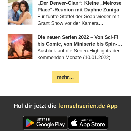
„Der Denver-Clan“: Kleine „Melrose
Place“-Reunion mit Daphne Zuniga
Für fünfte Staffel der Soap wieder mit
Grant Show vor der Kamera
(
08.04.2022
)
Die neuen Serien 2022 – Von Sci-Fi
bis Comic, von Miniserie bis Spin-
Off
Ausblick auf die Serien-Highlights der
kommenden Monate (
10.01.2022
)
mehr…
Hol dir jetzt die
fernsehserien.de App