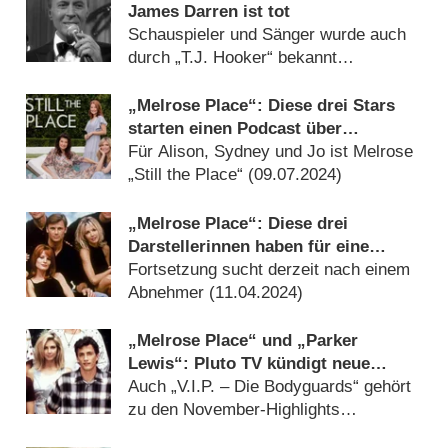
James Darren ist tot
Schauspieler und Sänger wurde auch
durch „T.J. Hooker“ bekannt
(
03.09.2024
)
„Melrose Place“: Diese drei Stars
starten einen Podcast über
Geschichte der Kult-Soap
Für Alison, Sydney und Jo ist Melrose
„Still the Place“ (
09.07.2024
)
„Melrose Place“: Diese drei
Darstellerinnen haben für eine
Neuauflage zugesagt
Fortsetzung sucht derzeit nach einem
Abnehmer (
11.04.2024
)
„Melrose Place“ und „Parker
Lewis“: Pluto TV kündigt neue
Kanäle an
Auch „V.I.P. – Die Bodyguards“ gehört
zu den November-Highlights
(
20.10.2023
)