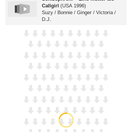
Callgirl
(
USA
1996)
Suzy /​ Bonnie /​ Ginger /​ Victoria /​
D.J.