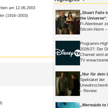
rben am 12.06.2003
Stuart Fails 
r (1916⁠–⁠2003)
the Universe
Fi-Abenteuer ze
Sitcom-Norm –
Programm-High
2026/​27: Der D
Channel wird a
TV erwachsene
Nur für dein
)
Spektakel der
Unwahrscheinli
– Review
8)
Mermaids to 