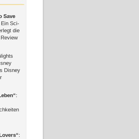
to Save
: Ein Sci-
rlegt die
 Review
lights
isney
ls Disney
r
 Leben
:
chkeiten
Lovers
: