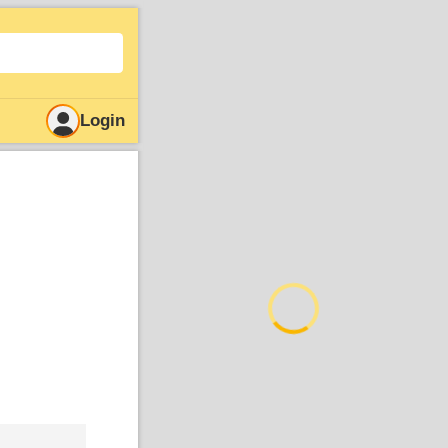
Login