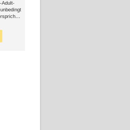
-Adult-
t unbedingt
rspricht –