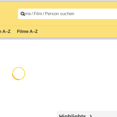
n A–Z
Filme A–Z
Highlights