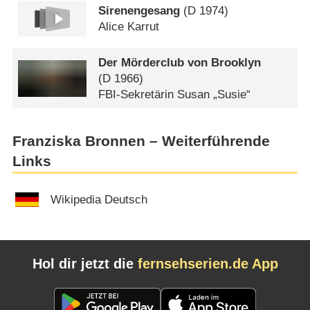
Sirenengesang
(
D
1974)
Alice Karrut
Der Mörderclub von Brooklyn
(
D
1966)
FBI-Sekretärin Susan „Susie“
Franziska Bronnen – Weiterführende
Links
Wikipedia Deutsch
Hol dir jetzt die
fernsehserien.de App