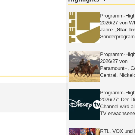
Programm-High
2026/​27 von W
Jahre
Star Tr
Sonderprogra
Die Helgolän
Programm-High
2026/​27 von
Paramount+, 
Central, Nicke
WELT
Programm-High
2026/​27: Der D
Channel wird a
TV erwachsene
RTL, VOX und
)