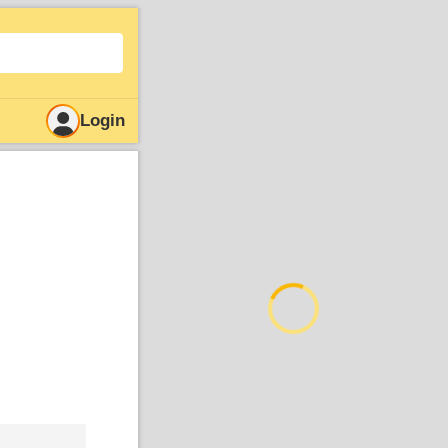
Login