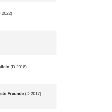
D
2022)
llein
(
D
2018)
este Freunde
(
D
2017)