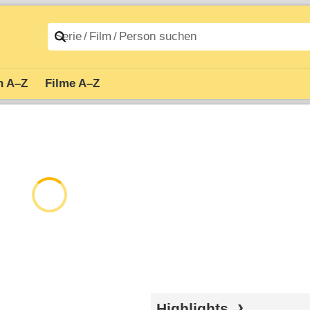
n A–Z
Filme A–Z
Highlights