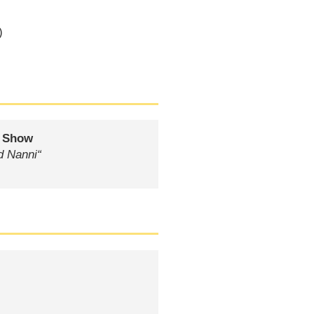
)
n Show
d Nanni“