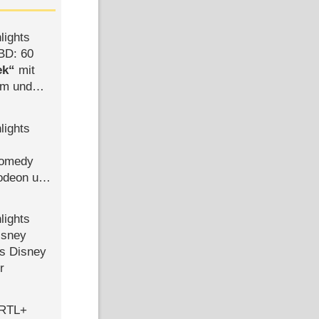
lights
BD: 60
ek
mit
mm und
der
lights
Comedy
lodeon und
lights
isney
ls Disney
r
 RTL+