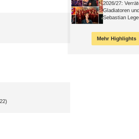
2026/​27: Verrät
Gladiatoren un
Sebastian Lege
Mehr Highlights
022)