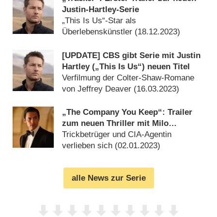
Justin-Hartley-Serie
„This Is Us“-Star als
Überlebenskünstler (
18.12.2023
)
[UPDATE] CBS gibt Serie mit Justin
Hartley („This Is Us“) neuen Titel
Verfilmung der Colter-Shaw-Romane
von Jeffrey Deaver (
16.03.2023
)
„The Company You Keep“: Trailer
zum neuen Thriller mit Milo
Ventimiglia
Trickbetrüger und CIA-Agentin
verlieben sich (
02.01.2023
)
alle News zur Serie