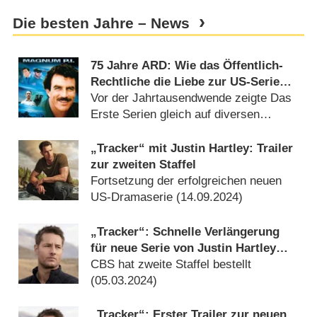
Die besten Jahre – News
75 Jahre ARD: Wie das Öffentlich-
Rechtliche die Liebe zur US-Serie
pflanzte
Vor der Jahrtausendwende zeigte Das
Erste Serien gleich auf diversen
Plätzen (
03.05.2025
)
„Tracker“ mit Justin Hartley: Trailer
zur zweiten Staffel
Fortsetzung der erfolgreichen neuen
US-Dramaserie (
14.09.2024
)
„Tracker“: Schnelle Verlängerung
für neue Serie von Justin Hartley
(„This Is Us“)
CBS hat zweite Staffel bestellt
(
05.03.2024
)
„Tracker“: Erster Trailer zur neuen